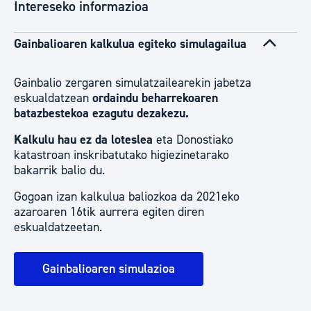
Intereseko informazioa
Gainbalioaren kalkulua egiteko simulagailua
Gainbalio zergaren simulatzailearekin jabetza
eskualdatzean
ordaindu beharrekoaren
batazbestekoa ezagutu dezakezu.
Kalkulu hau ez da loteslea
eta Donostiako
katastroan inskribatutako higiezinetarako
bakarrik balio du.
Gogoan izan kalkulua baliozkoa da 2021eko
azaroaren 16tik aurrera egiten diren
eskualdatzeetan.
Gainbalioaren simulazioa