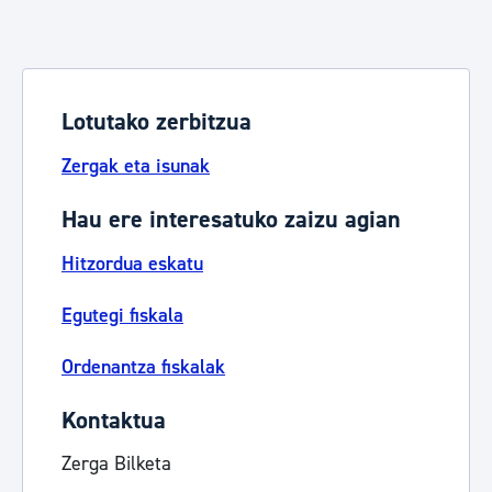
Lotutako zerbitzua
Zergak eta isunak
Hau ere interesatuko zaizu agian
Hitzordua eskatu
Egutegi fiskala
Ordenantza fiskalak
Kontaktua
Zerga Bilketa