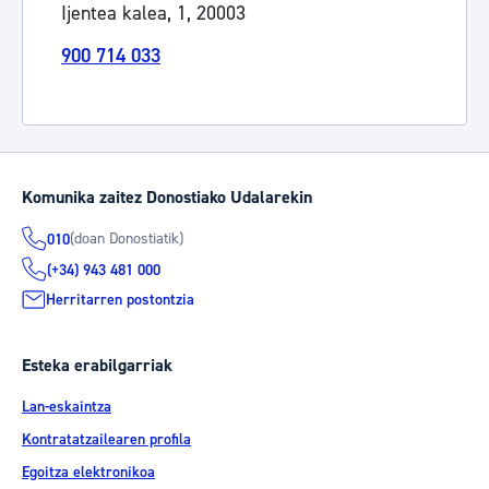
Ijentea kalea, 1, 20003
900 714 033
Komunika zaitez Donostiako Udalarekin
(doan Donostiatik)
010
(+34) 943 481 000
Herritarren postontzia
Esteka erabilgarriak
Lan-eskaintza
Kontratatzailearen profila
Egoitza elektronikoa