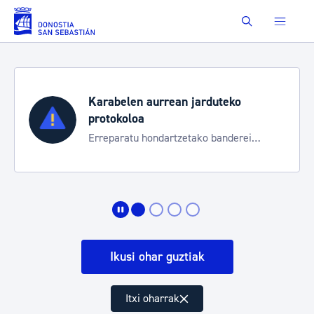
Eduki nagusira joan
Buscar
Karabelen aurrean jarduteko
protokoloa
Erreparatu hondartzetako banderei
egoeraren berri izateko
Ikusi ohar guztiak
Itxi oharrak