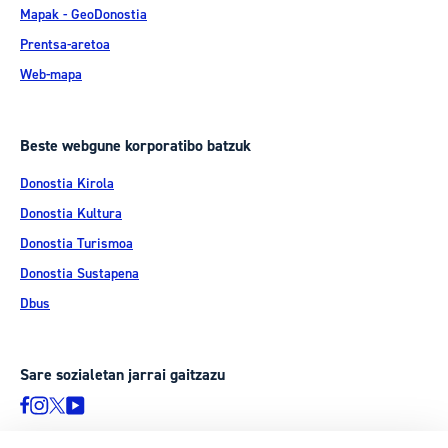
Mapak - GeoDonostia
Prentsa-aretoa
Web-mapa
Beste webgune korporatibo batzuk
Donostia Kirola
Donostia Kultura
Donostia Turismoa
Donostia Sustapena
Dbus
Sare sozialetan jarrai gaitzazu