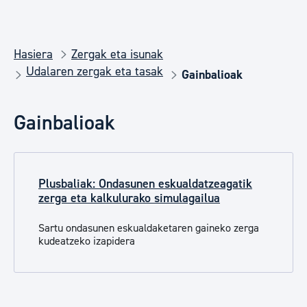
Hasiera
Zergak eta isunak
Udalaren zergak eta tasak
Gainbalioak
Gainbalioak
Plusbaliak: Ondasunen eskualdatzeagatik
zerga eta kalkulurako simulagailua
Sartu ondasunen eskualdaketaren gaineko zerga
kudeatzeko izapidera