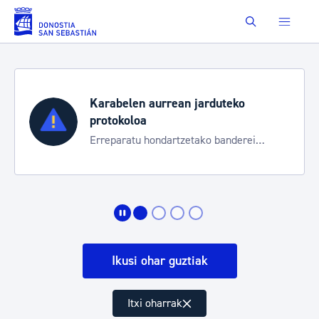
Eduki nagusira joan
Buscar
Karabelen aurrean jarduteko
protokoloa
Erreparatu hondartzetako banderei
egoeraren berri izateko
Ikusi ohar guztiak
Itxi oharrak