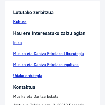
Lotutako zerbitzua
Kultura
Hau ere interesatuko zaizu agian
Inika
Musika eta Dantza Eskolako Liburutegia
Musika eta Dantza Eskolako egoitzak
Udako ordutegia
Kontaktua
Musika eta Dantza Eskola