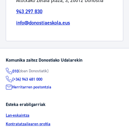
Atotxako Zelaia plaza, 3, 20012 Donostia
943 297 830
info@donostiaeskola.eus
Komunika zaitez Donostiako Udalarekin
(doan Donostiatik)
010
(+34) 943 481 000
Herritarren postontzia
Esteka erabilgarriak
Lan-eskaintza
Kontratatzailearen profila