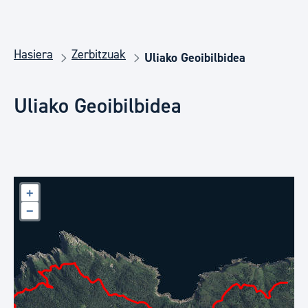
Hasiera
Zerbitzuak
Uliako Geoibilbidea
Uliako Geoibilbidea
+
−