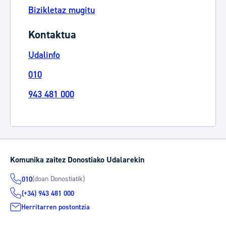
Bizikletaz mugitu
Kontaktua
Udalinfo
010
943 481 000
Komunika zaitez Donostiako Udalarekin
(doan Donostiatik)
010
(+34) 943 481 000
Herritarren postontzia