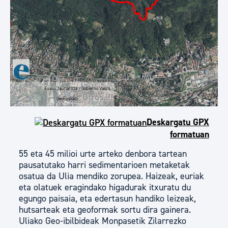
Eusko Jaurlaritza / Gobierno Vasco.
Otros...
GeoEuskadi
Ver localización en GoogleMaps
Deskargatu GPX
formatuan
55 eta 45 milioi urte arteko denbora tartean
pausatutako harri sedimentarioen metaketak
osatua da Ulia mendiko zorupea. Haizeak, euriak
eta olatuek eragindako higadurak itxuratu du
egungo paisaia, eta edertasun handiko leizeak,
hutsarteak eta geoformak sortu dira gainera.
Uliako Geo-ibilbideak Monpasetik Zilarrezko