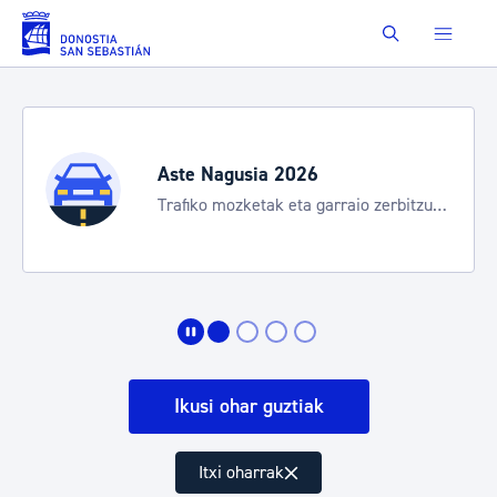
Eduki nagusira joan
Buscar
Aste Nagusia 2026
Trafiko mozketak eta garraio zerbitzu
bereziak
Ikusi ohar guztiak
Itxi oharrak