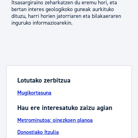
Itsasargiraino zeharkatzen du eremu hori, eta
bertan interes geologikoko guneak aurkituko
dituzu, harri horien jatorriaren eta bilakaeraren
inguruko informazioarekin.
Lotutako zerbitzua
Mugikortasuna
Hau ere interesatuko zaizu agian
Metrominutoa: oinezkoen planoa
Donostiako Itzulia