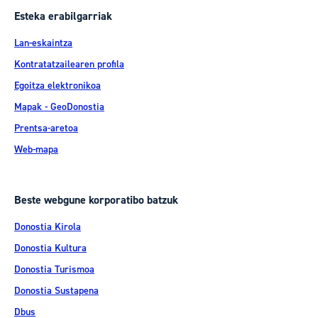
Esteka erabilgarriak
Lan-eskaintza
Kontratatzailearen profila
Egoitza elektronikoa
Mapak - GeoDonostia
Prentsa-aretoa
Web-mapa
Beste webgune korporatibo batzuk
Donostia Kirola
Donostia Kultura
Donostia Turismoa
Donostia Sustapena
Dbus