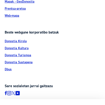
Mapak - GeoDonostia
Prentsa-aretoa
Web-mapa
Beste webgune korporatibo batzuk
Donostia Kirola
Donostia Kultura
Donostia Turismoa
Donostia Sustapena
Dbus
Sare sozialetan jarrai gaitzazu