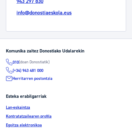
943 297 830
info@donostiaeskola.eus
Komunika zaitez Donostiako Udalarekin
(doan Donostiatik)
010
(+34) 943 481 000
Herritarren postontzia
Esteka erabilgarriak
Lan-eskaintza
Kontratatzailearen profila
Egoitza elektronikoa