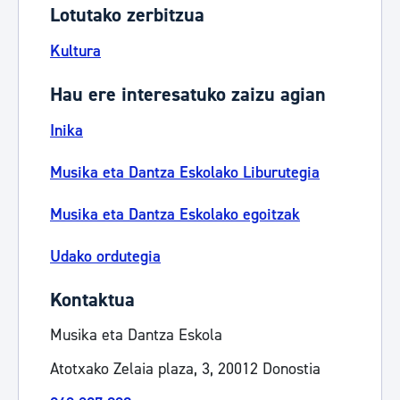
Lotutako zerbitzua
Kultura
Hau ere interesatuko zaizu agian
Inika
Musika eta Dantza Eskolako Liburutegia
Musika eta Dantza Eskolako egoitzak
Udako ordutegia
Kontaktua
Musika eta Dantza Eskola
Atotxako Zelaia plaza, 3, 20012 Donostia