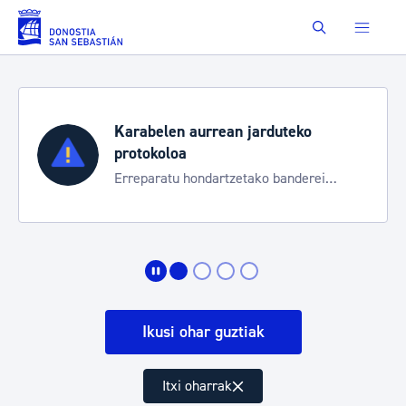
Eduki nagusira joan
Buscar
Karabelen aurrean jarduteko
protokoloa
Erreparatu hondartzetako banderei
egoeraren berri izateko
Ikusi ohar guztiak
Itxi oharrak