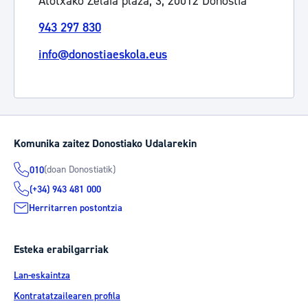
Atotxako Zelaia plaza, 3, 20012 Donostia
943 297 830
info@donostiaeskola.eus
Komunika zaitez Donostiako Udalarekin
(doan Donostiatik)
010
(+34) 943 481 000
Herritarren postontzia
Esteka erabilgarriak
Lan-eskaintza
Kontratatzailearen profila