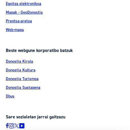
Egoitza elektronikoa
Mapak - GeoDonostia
Prentsa-aretoa
Web-mapa
Beste webgune korporatibo batzuk
Donostia Kirola
Donostia Kultura
Donostia Turismoa
Donostia Sustapena
Dbus
Sare sozialetan jarrai gaitzazu