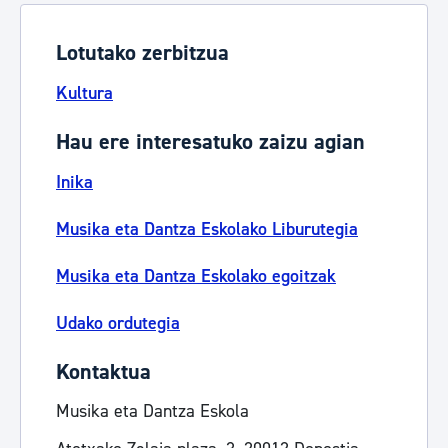
Lotutako zerbitzua
Kultura
Hau ere interesatuko zaizu agian
Inika
Musika eta Dantza Eskolako Liburutegia
Musika eta Dantza Eskolako egoitzak
Udako ordutegia
Kontaktua
Musika eta Dantza Eskola