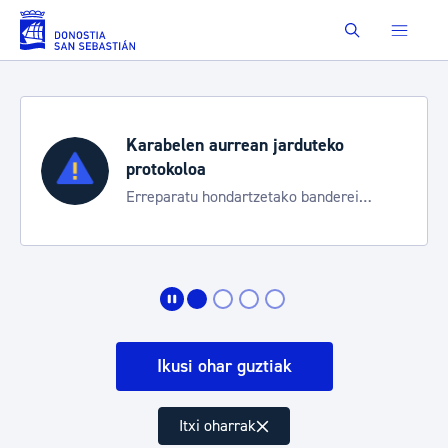
Eduki nagusira joan
Buscar
Karabelen aurrean jarduteko
protokoloa
Erreparatu hondartzetako banderei
egoeraren berri izateko
Ikusi ohar guztiak
Itxi oharrak