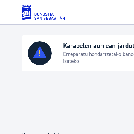
Eduki nagusira joan
Karabelen aurrean jardut
Zerbitzuak
Erreparatu hondartzetako bande
izateko
Errolda eta gai pertsonalak
Gizarte-zerbitzuak
Mugikortasuna