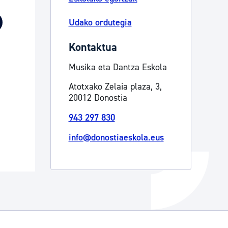
Izapideen katalogoa
Udako ordutegia
Kontaktua
Tramitaziorako laguntza
Musika eta Dantza Eskola
Atotxako Zelaia plaza, 3,
20012 Donostia
943 297 830
info@donostiaeskola.eus