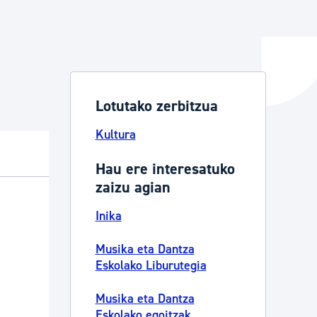
ta enplegua
Lotutako zerbitzua
ubideak eta bizikidetza
Kultura
Hau ere interesatuko
zaizu agian
Inika
Musika eta Dantza
Eskolako Liburutegia
Musika eta Dantza
Eskolako egoitzak