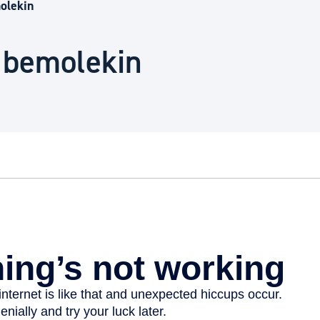
Euskara
olekin
k bemolekin
Garapen ekonomikoa e
Berdintasuna, Giza Esk
Kultura
Turismoa