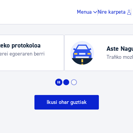
Menua
Nire karpeta
eko protokoloa
Aste Nag
rei egoeraren berri
Trafiko moz
Zergak eta isunak
Etxebizitza eta hirig
Ikusi ohar guztiak
Gune publikoa, ho