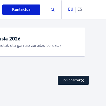
Buscar
EU
ES
Kontaktua
usia 2026
ketak eta garraio zerbitzu bereziak
intza
Itxi oharrak
ndakinak eta ingurumena