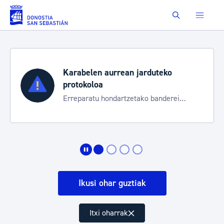
Eduki nagusira joan
Buscar
Karabelen aurrean jarduteko
protokoloa
Erreparatu hondartzetako banderei
egoeraren berri izateko
Ikusi ohar guztiak
Itxi oharrak