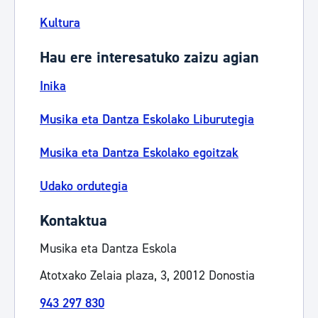
Kultura
Hau ere interesatuko zaizu agian
Inika
Musika eta Dantza Eskolako Liburutegia
Musika eta Dantza Eskolako egoitzak
Udako ordutegia
Kontaktua
Musika eta Dantza Eskola
Atotxako Zelaia plaza, 3, 20012 Donostia
943 297 830