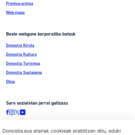
Prentsa-aretoa
Web-mapa
Beste webgune korporatibo batzuk
Donostia Kirola
Donostia Kultura
Donostia Turismoa
Donostia Sustapena
Dbus
Sare sozialetan jarrai gaitzazu
Donostia.eus atariak cookieak erabiltzen ditu, eduki