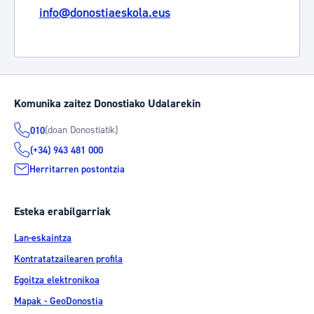
info@donostiaeskola.eus
Komunika zaitez Donostiako Udalarekin
(doan Donostiatik)
010
(+34) 943 481 000
Herritarren postontzia
Esteka erabilgarriak
Lan-eskaintza
Kontratatzailearen profila
Egoitza elektronikoa
Mapak - GeoDonostia