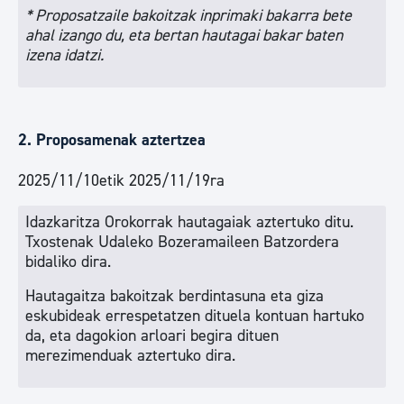
* Proposatzaile bakoitzak inprimaki bakarra bete
ahal izango du, eta bertan hautagai bakar baten
izena idatzi.
2. Proposamenak aztertzea
2025/11/10etik 2025/11/19ra
Idazkaritza Orokorrak hautagaiak aztertuko ditu.
Txostenak Udaleko Bozeramaileen Batzordera
bidaliko dira.
Hautagaitza bakoitzak berdintasuna eta giza
eskubideak errespetatzen dituela kontuan hartuko
da, eta dagokion arloari begira dituen
merezimenduak aztertuko dira.