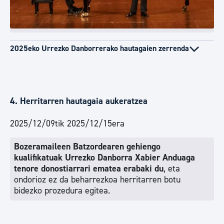
2025eko Urrezko Danborrerako hautagaien zerrenda
4. Herritarren hautagaia aukeratzea
2025/12/09tik 2025/12/15era
Bozeramaileen Batzordearen gehiengo
kualifikatuak Urrezko Danborra Xabier Anduaga
tenore donostiarrari ematea erabaki du
, eta
ondorioz ez da beharrezkoa herritarren botu
bidezko prozedura egitea.