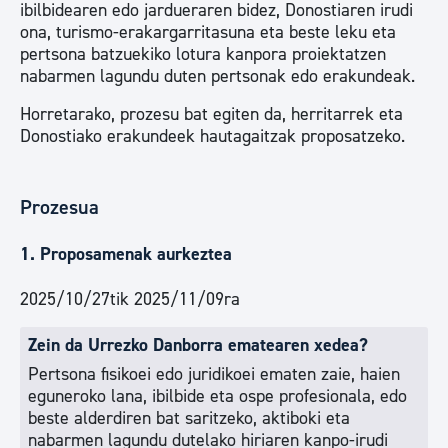
ibilbidearen edo jardueraren bidez, Donostiaren irudi
ona, turismo-erakargarritasuna eta beste leku eta
pertsona batzuekiko lotura kanpora proiektatzen
nabarmen lagundu duten pertsonak edo erakundeak.
Horretarako, prozesu bat egiten da, herritarrek eta
Donostiako erakundeek hautagaitzak proposatzeko.
Prozesua
1. Proposamenak aurkeztea
2025/10/27tik 2025/11/09ra
Zein da Urrezko Danborra ematearen xedea?
Pertsona fisikoei edo juridikoei ematen zaie, haien
eguneroko lana, ibilbide eta ospe profesionala, edo
beste alderdiren bat saritzeko, aktiboki eta
nabarmen lagundu dutelako hiriaren kanpo-irudi