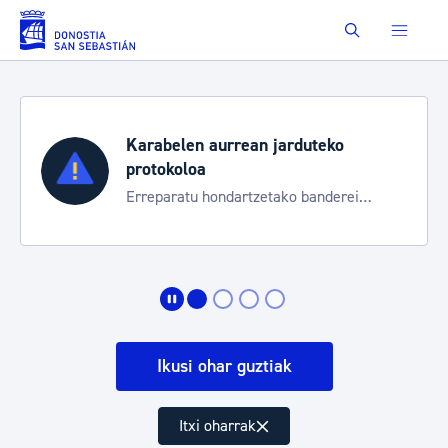
Eduki nagusira joan
Buscar
Aste Nagusia 2026
Trafiko mozketak eta garraio zerbitzu
bereziak
Ikusi ohar guztiak
Itxi oharrak