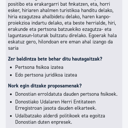
positibo eta erakargarri bat finkatzen, eta, horri
esker, hiriaren ahalmen turistikoa handitu delako,
hiria ezagutzea ahalbidetu delako, haren kanpo-
proiekzioa indartu delako, eta beste herrialde, hiri,
erakunde eta pertsona batzuekiko ezagutza- eta
laguntasun-loturak bultzatu direlako. Egoerak hala
eskatuz gero, hilondoan ere eman ahal izango da
saria
Zer baldintza bete behar ditu hautagaitzak?
Pertsona fisikoa izatea
Edo pertsona juridikoa izatea
Nork egin ditzake proposamenak?
Donostian erroldatuta dauden pertsona fisikoek.
Donostiako Udalaren Herri Entitateen
Erregistroan jasota dauden elkarteek.
Udalbatzako alderdi politikoek eta egoitza
Donostian duten enpresek.