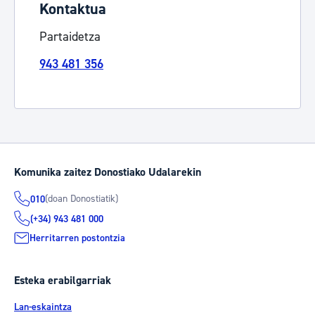
Kontaktua
Partaidetza
943 481 356
Komunika zaitez Donostiako Udalarekin
(doan Donostiatik)
010
(+34) 943 481 000
Herritarren postontzia
Esteka erabilgarriak
Lan-eskaintza