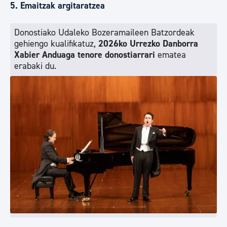
5. Emaitzak argitaratzea
Donostiako Udaleko Bozeramaileen Batzordeak
gehiengo kualifikatuz,
2026ko Urrezko Danborra
Xabier Anduaga tenore donostiarrari
ematea
erabaki du.