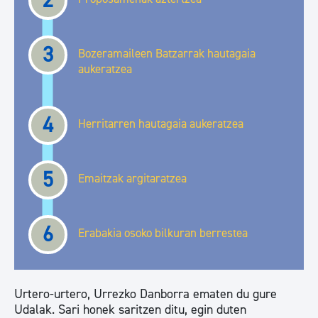
2
3
Bozeramaileen Batzarrak hautagaia
aukeratzea
4
Herritarren hautagaia aukeratzea
5
Emaitzak argitaratzea
6
Erabakia osoko bilkuran berrestea
Urtero-urtero, Urrezko Danborra ematen du gure
Udalak. Sari honek saritzen ditu, egin duten