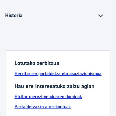
Historia
Lotutako zerbitzua
Herritarren partaidetza eta asoziazionismoa
Hau ere interesatuko zaizu agian
Hiritar merezimenduaren dominak
Partaidetzazko aurrekontuak