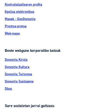
Kontratatzailearen profila
Egoitza elektronikoa
Mapak - GeoDonostia
Prentsa-aretoa
Web-mapa
Beste webgune korporatibo batzuk
Donostia Kirola
Donostia Kultura
Donostia Turismoa
Donostia Sustapena
Dbus
Sare sozialetan jarrai gaitzazu