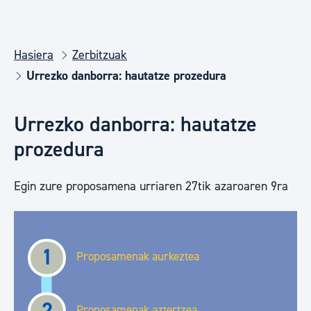
Hasiera
Zerbitzuak
Urrezko danborra: hautatze prozedura
Urrezko danborra: hautatze
prozedura
Egin zure proposamena urriaren 27tik azaroaren 9ra
1
Proposamenak aurkeztea
Proposamenak aztertzea