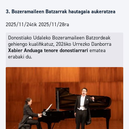
3. Bozeramaileen Batzarrak hautagaia aukeratzea
2025/11/24tik 2025/11/28ra
Donostiako Udaleko Bozeramaileen Batzordeak
gehiengo kualifikatuz, 2026ko Urrezko Danborra
Xabier Anduaga tenore donostiarrari
ematea
erabaki du.