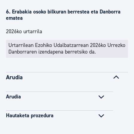
6. Erabakia osoko bilkuran berrestea eta Danborra
ematea
2026ko urtarrila
Urtarrilean Ezohiko Udalbatzarrean 2026ko Urrezko
Danborraren izendapena berretsiko da.
Arudia
Arudia
Hautaketa prozedura