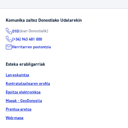
Komunika zaitez Donostiako Udalarekin
(doan Donostiatik)
010
(+34) 943 481 000
Herritarren postontzia
Esteka erabilgarriak
Lan-eskaintza
Kontratatzailearen profila
Egoitza elektronikoa
Mapak - GeoDonostia
Prentsa-aretoa
Web-mapa