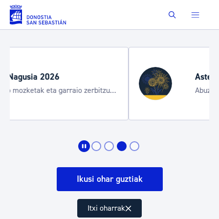
Eduki nagusira joan
Buscar
Aste Nagusia 2026: egita
aio zerbitzu
Abuztuak 8-15
Ikusi ohar guztiak
Itxi oharrak