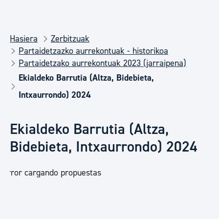
Hasiera
Zerbitzuak
Partaidetzazko aurrekontuak - historikoa
Partaidetzako aurrekontuak 2023 (jarraipena)
Ekialdeko Barrutia (Altza, Bidebieta,
Intxaurrondo) 2024
Ekialdeko Barrutia (Altza,
Bidebieta, Intxaurrondo) 2024
Error cargando propuestas