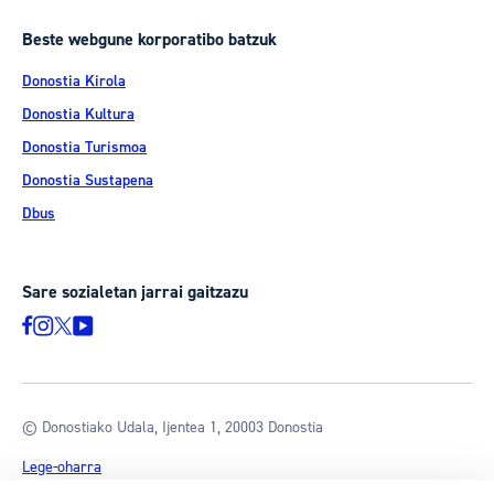
Beste webgune korporatibo batzuk
Donostia Kirola
Donostia Kultura
Donostia Turismoa
Donostia Sustapena
Dbus
Sare sozialetan jarrai gaitzazu
© Donostiako Udala, Ijentea 1, 20003 Donostia
Lege-oharra