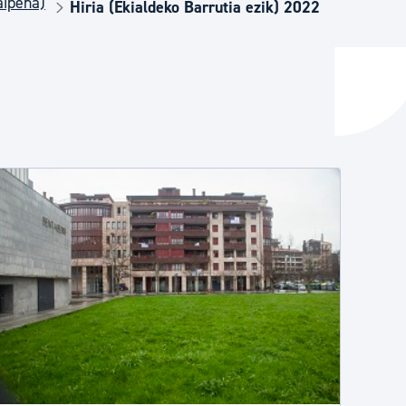
aipena)
Hiria (Ekialdeko Barrutia ezik) 2022
ta enplegua
ubideak eta bizikidetza