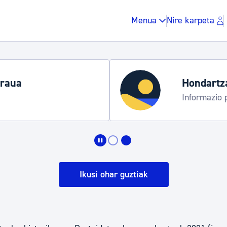
Menua
Nire karpeta
araua
Hondartz
Informazio 
Zergak eta isunak
Etxebizitza eta hirig
Ikusi ohar guztiak
Gune publikoa, ho