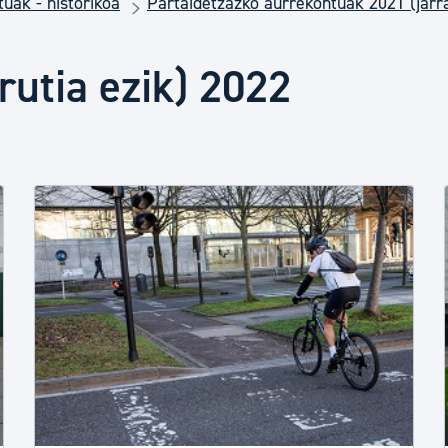
uak - historikoa
Partaidetzazko aurrekontuak 2021 (jarr
Euskara
rutia ezik) 2022
Garapen ekonomikoa e
Berdintasuna, Giza Esk
Kultura
Turismoa