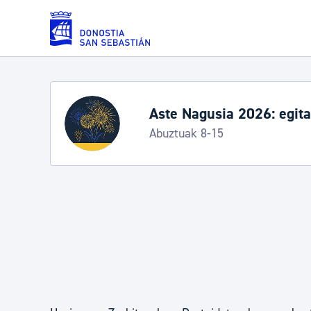
Eduki nagusira joan
Zerbitzuak
Aste Nagusia 2026: egit
Abuztuak 8-15
Errolda eta gai pertsonalak
Gizarte-zerbitzuak
Mugikortasuna