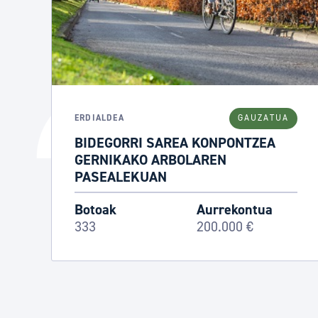
ERDIALDEA
GAUZATUA
BIDEGORRI SAREA KONPONTZEA
GERNIKAKO ARBOLAREN
PASEALEKUAN
Botoak
Aurrekontua
333
200.000 €