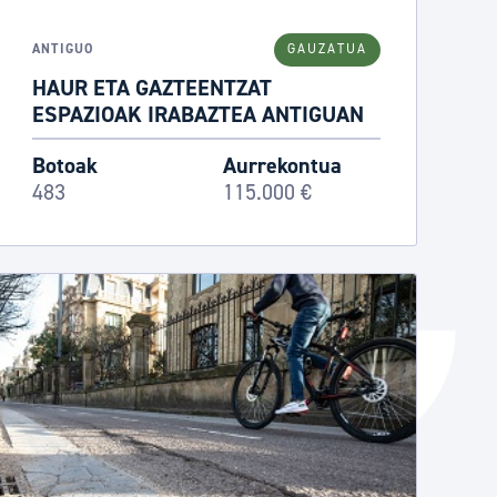
Izapideen katalogoa
ANTIGUO
GAUZATUA
HAUR ETA GAZTEENTZAT
ESPAZIOAK IRABAZTEA ANTIGUAN
Tramitaziorako laguntza
Botoak
Aurrekontua
483
115.000 €