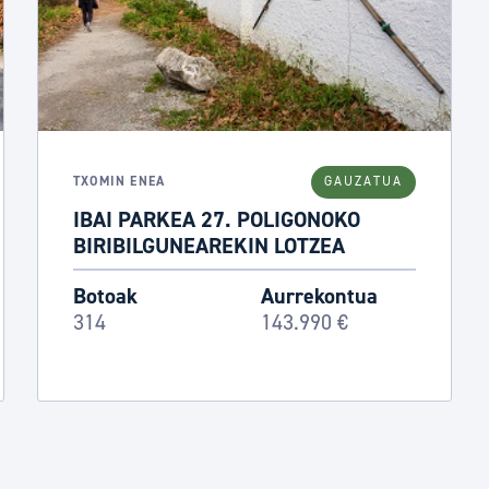
TXOMIN ENEA
GAUZATUA
IBAI PARKEA 27. POLIGONOKO
BIRIBILGUNEAREKIN LOTZEA
Botoak
Aurrekontua
314
143.990 €