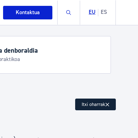
Buscar
EU
ES
Kontaktua
a denboraldia
praktikoa
intza
Itxi oharrak
ndakinak eta ingurumena