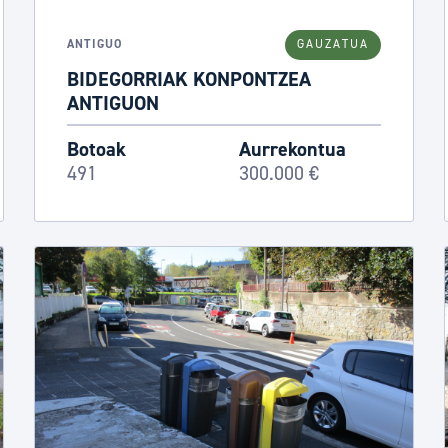
tea
Udal administrazioa
ANTIGUO
GAUZATUA
Iragarki ofizialen taula
BIDEGORRIAK KONPONTZEA
Egutegi fiskala
ANTIGUON
enda
Gardentasun ataria
Botoak
Aurrekontua
491
300.000 €