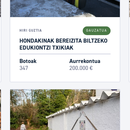
HIRI GUZTIA
GAUZATUA
HONDAKINAK BEREIZITA BILTZEKO
EDUKIONTZI TXIKIAK
Botoak
Aurrekontua
347
200.000 €