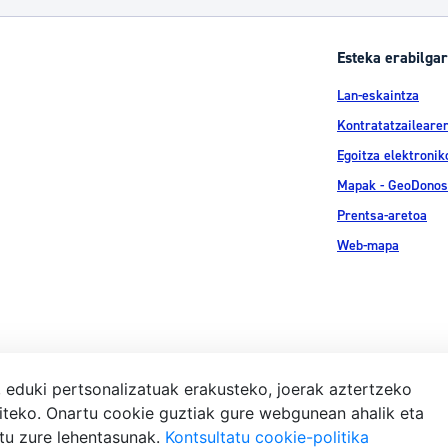
Esteka erabilgar
Lan-eskaintza
Kontratatzailearen
Egoitza elektronik
Mapak - GeoDonos
Prentsa-aretoa
Web-mapa
, eduki pertsonalizatuak erakusteko, joerak aztertzeko
iteko. Onartu cookie guztiak gure webgunean ahalik eta
Lege-ohar
atu zure lehentasunak.
Kontsultatu cookie-politika