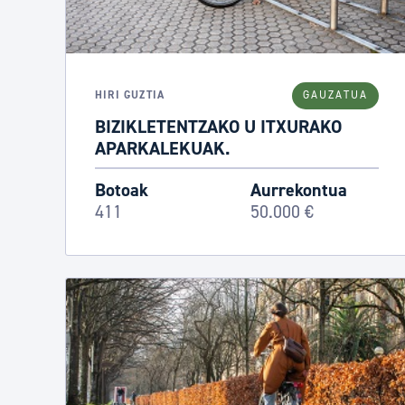
HIRI GUZTIA
GAUZATUA
BIZIKLETENTZAKO U ITXURAKO
APARKALEKUAK.
Botoak
Aurrekontua
411
50.000 €