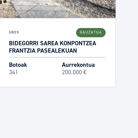
GROS
GAUZATUA
BIDEGORRI SAREA KONPONTZEA
FRANTZIA PASEALEKUAN
Botoak
Aurrekontua
341
200.000 €