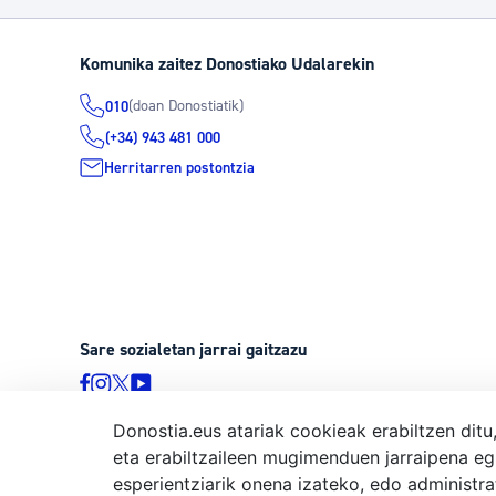
Komunika zaitez Donostiako Udalarekin
(doan Donostiatik)
010
(+34) 943 481 000
Herritarren postontzia
Sare sozialetan jarrai gaitzazu
Donostia.eus atariak cookieak erabiltzen ditu
eta erabiltzaileen mugimenduen jarraipena eg
© Donostiako Udala, Ijentea 1, 20003 Donostia
esperientziarik onena izateko, edo administr