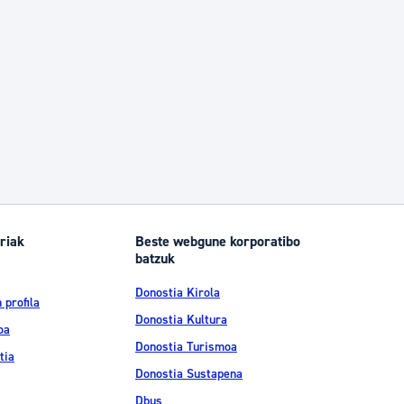
riak
Beste webgune korporatibo
batzuk
Donostia Kirola
 profila
Donostia Kultura
oa
Donostia Turismoa
tia
Donostia Sustapena
Dbus