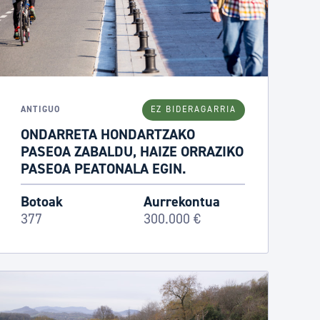
ANTIGUO
EZ BIDERAGARRIA
ONDARRETA HONDARTZAKO
PASEOA ZABALDU, HAIZE ORRAZIKO
PASEOA PEATONALA EGIN.
Botoak
Aurrekontua
377
300.000 €