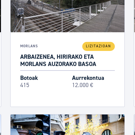
MORLANS
LIZITAZIOAN
ARBAIZENEA, HIRIRAKO ETA
MORLANS AUZORAKO BASOA
Botoak
Aurrekontua
415
12.000 €