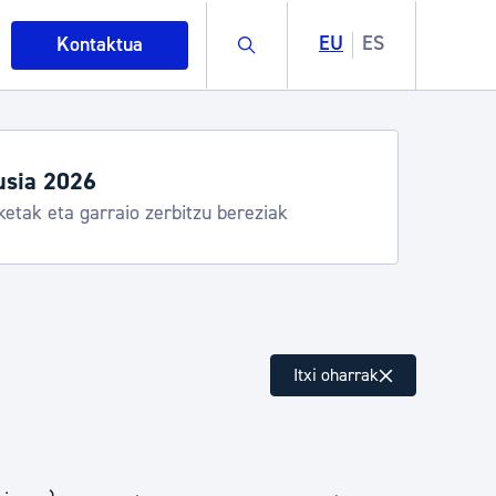
Buscar
EU
ES
Kontaktua
Aste Nagusia 2026: egitar
Abuztuak 8-15
intza
Itxi oharrak
ndakinak eta ingurumena