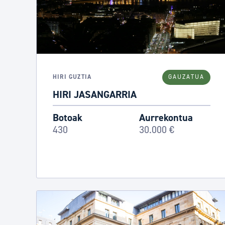
HIRI GUZTIA
GAUZATUA
HIRI JASANGARRIA
Botoak
Aurrekontua
430
30.000 €