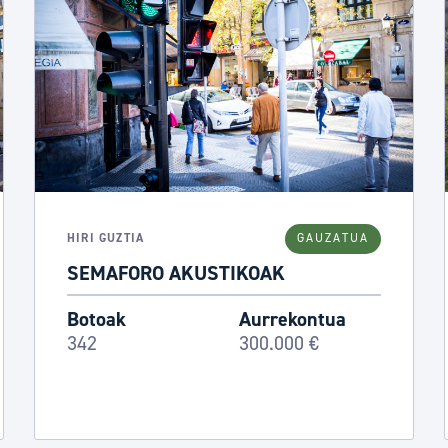
HIRI GUZTIA
GAUZATUA
SEMAFORO AKUSTIKOAK
Botoak
Aurrekontua
342
300.000 €