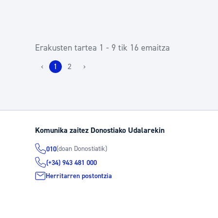
Erakusten tartea 1 - 9 tik 16 emaitza
‹
1
2
›
Komunika zaitez Donostiako Udalarekin
(doan Donostiatik)
010
(+34) 943 481 000
Herritarren postontzia