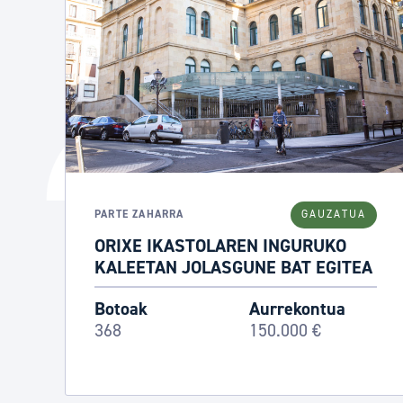
PARTE ZAHARRA
GAUZATUA
ORIXE IKASTOLAREN INGURUKO
KALEETAN JOLASGUNE BAT EGITEA
Botoak
Aurrekontua
368
150.000 €