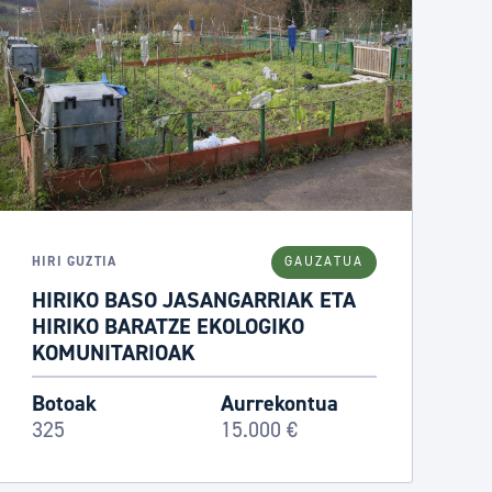
HIRI GUZTIA
GAUZATUA
HIRIKO BASO JASANGARRIAK ETA
HIRIKO BARATZE EKOLOGIKO
KOMUNITARIOAK
Botoak
Aurrekontua
325
15.000 €