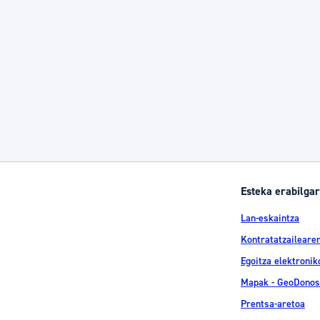
Esteka erabilgar
Lan-eskaintza
Kontratatzailearen
Egoitza elektronik
Mapak - GeoDonos
Prentsa-aretoa