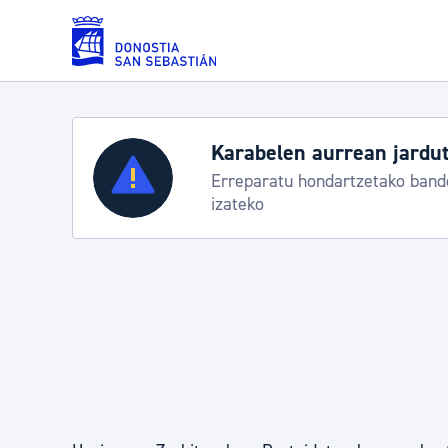
Eduki nagusira joan
urrean jarduteko protokoloa
Zerbitzuak
dartzetako banderei egoeraren berri
Errolda eta gai pertsonalak
Gizarte-zerbitzuak
Mugikortasuna