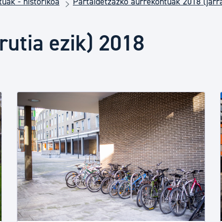
uak - historikoa
Partaidetzazko aurrekontuak 2018 (jarr
Euskara
rutia ezik) 2018
Garapen ekonomikoa e
Berdintasuna, Giza Esk
Kultura
Turismoa