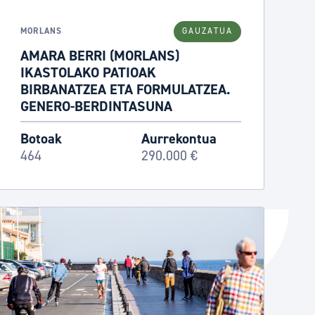
Izapideen katalogoa
MORLANS
GAUZATUA
AMARA BERRI (MORLANS)
IKASTOLAKO PATIOAK
Tramitaziorako laguntza
BIRBANATZEA ETA FORMULATZEA.
GENERO-BERDINTASUNA
Botoak
Aurrekontua
464
290.000 €