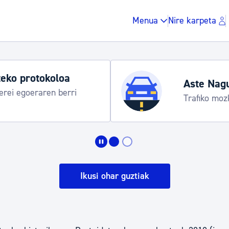
Menua
Nire karpeta
Aste Nagusia 2026
Trafiko mozketak eta garraio zerbitzu bereziak
Zergak eta isunak
Etxebizitza eta hirig
Ikusi ohar guztiak
Gune publikoa, ho