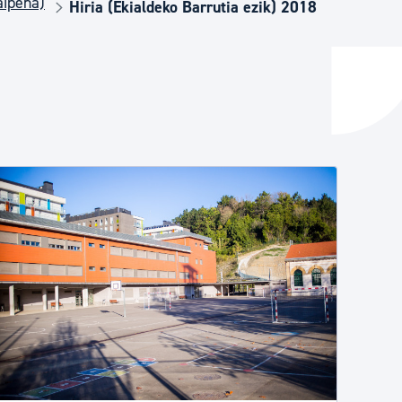
aipena)
Hiria (Ekialdeko Barrutia ezik) 2018
ta enplegua
ubideak eta bizikidetza