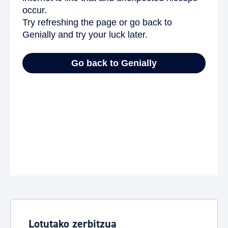
Lotutako zerbitzua