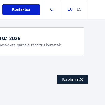
Buscar
EU
ES
Kontaktua
usia 2026
ketak eta garraio zerbitzu bereziak
intza
Itxi oharrak
ndakinak eta ingurumena