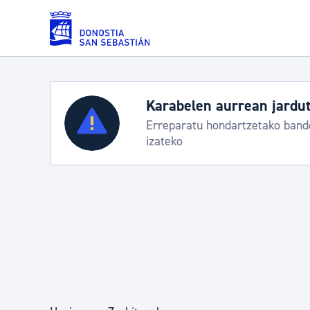
Eduki nagusira joan
Karabelen aurrean jardut
Zerbitzuak
Erreparatu hondartzetako bande
izateko
Errolda eta gai pertsonalak
Gizarte-zerbitzuak
Mugikortasuna