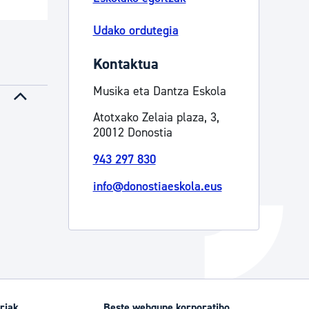
Izapideen katalogoa
Udako ordutegia
Kontaktua
Tramitaziorako laguntza
Musika eta Dantza Eskola
Atotxako Zelaia plaza, 3,
20012 Donostia
943 297 830
info@donostiaeskola.eus
riak
Beste webgune korporatibo