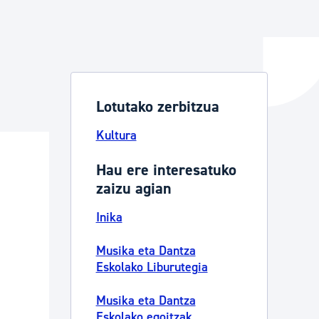
ta enplegua
Lotutako zerbitzua
ubideak eta bizikidetza
Kultura
Hau ere interesatuko
zaizu agian
Inika
Musika eta Dantza
Eskolako Liburutegia
Musika eta Dantza
Eskolako egoitzak