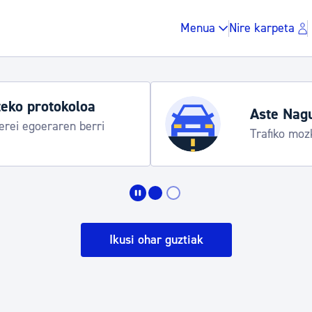
Menua
Nire karpeta
eko protokoloa
Aste Nag
rei egoeraren berri
Trafiko moz
Zergak eta isunak
Etxebizitza eta hirig
Ikusi ohar guztiak
Gune publikoa, ho