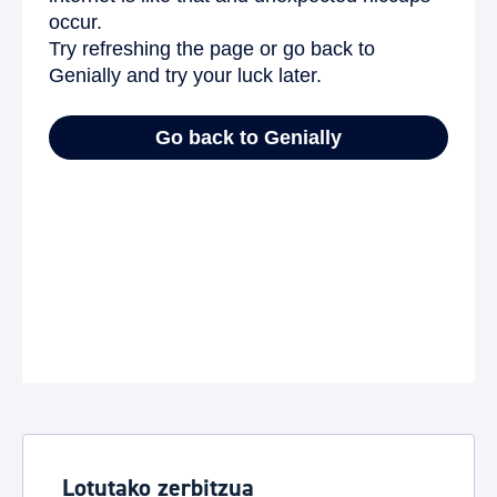
Lotutako zerbitzua