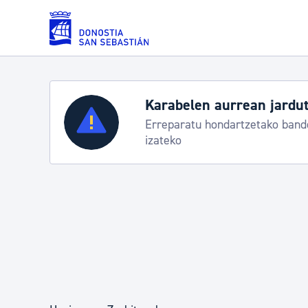
Eduki nagusira joan
Karabelen aurrean jardut
Zerbitzuak
Erreparatu hondartzetako bande
izateko
Errolda eta gai pertsonalak
Gizarte-zerbitzuak
Mugikortasuna