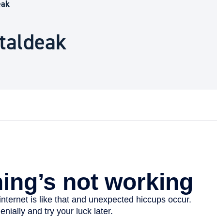
Euskara
eak
-taldeak
Garapen ekonomikoa e
Berdintasuna, Giza Esk
Kultura
Turismoa