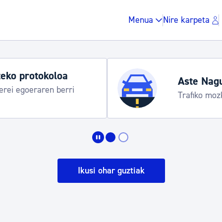
Menua
Nire karpeta
eko protokoloa
Aste Nag
rei egoeraren berri
Trafiko moz
Zergak eta isunak
Etxebizitza eta hirig
Ikusi ohar guztiak
Gune publikoa, ho