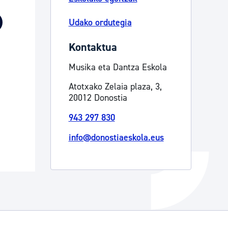
Izapideen katalogoa
Udako ordutegia
Kontaktua
Tramitaziorako laguntza
Musika eta Dantza Eskola
Atotxako Zelaia plaza, 3,
20012 Donostia
943 297 830
info@donostiaeskola.eus