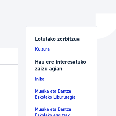
ta enplegua
Lotutako zerbitzua
ubideak eta bizikidetza
Kultura
Hau ere interesatuko
zaizu agian
Inika
Musika eta Dantza
Eskolako Liburutegia
Musika eta Dantza
Eskolako egoitzak