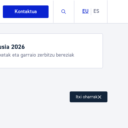
Buscar
EU
ES
Kontaktua
usia 2026
ketak eta garraio zerbitzu bereziak
intza
Itxi oharrak
ndakinak eta ingurumena