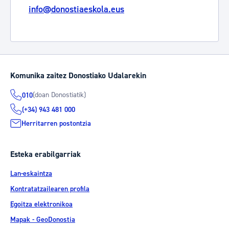
info@donostiaeskola.eus
Komunika zaitez Donostiako Udalarekin
(doan Donostiatik)
010
(+34) 943 481 000
Herritarren postontzia
Esteka erabilgarriak
Lan-eskaintza
Kontratatzailearen profila
Egoitza elektronikoa
Mapak - GeoDonostia