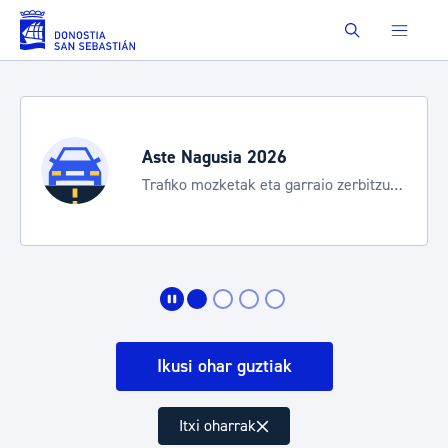
Eduki nagusira joan
Buscar
Aste Nagusia 2026
Trafiko mozketak eta garraio zerbitzu
bereziak
Ikusi ohar guztiak
Itxi oharrak