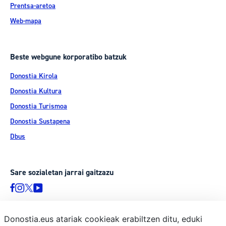
Prentsa-aretoa
Web-mapa
Beste webgune korporatibo batzuk
Donostia Kirola
Donostia Kultura
Donostia Turismoa
Donostia Sustapena
Dbus
Sare sozialetan jarrai gaitzazu
Donostia.eus atariak cookieak erabiltzen ditu, eduki