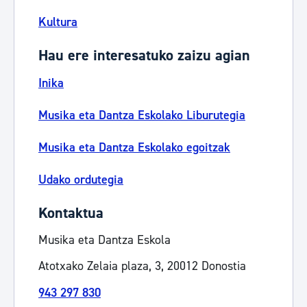
Kultura
Hau ere interesatuko zaizu agian
Inika
Musika eta Dantza Eskolako Liburutegia
Musika eta Dantza Eskolako egoitzak
Udako ordutegia
Kontaktua
Musika eta Dantza Eskola
Atotxako Zelaia plaza, 3, 20012 Donostia
943 297 830