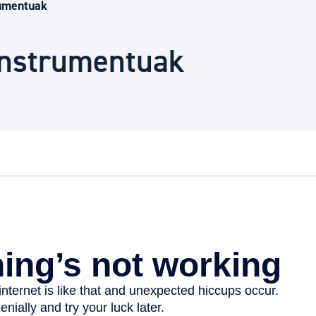
Euskara
rumentuak
 instrumentuak
Garapen ekonomikoa e
Berdintasuna, Giza Esk
Kultura
Turismoa