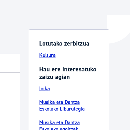
ta enplegua
Lotutako zerbitzua
ubideak eta bizikidetza
Kultura
Hau ere interesatuko
zaizu agian
Inika
Musika eta Dantza
Eskolako Liburutegia
Musika eta Dantza
Eskolako egoitzak