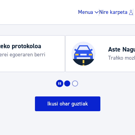
Menua
Nire karpeta
eko protokoloa
Aste Nag
rei egoeraren berri
Trafiko moz
Zergak eta isunak
Etxebizitza eta hirig
Ikusi ohar guztiak
Gune publikoa, ho