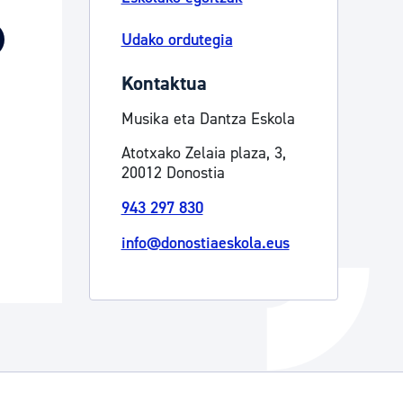
Izapideen katalogoa
Udako ordutegia
Kontaktua
Tramitaziorako laguntza
Musika eta Dantza Eskola
Atotxako Zelaia plaza, 3,
20012 Donostia
943 297 830
info@donostiaeskola.eus