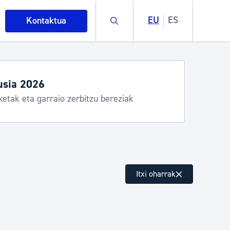
Buscar
EU
ES
Kontaktua
usia 2026
ketak eta garraio zerbitzu bereziak
intza
Itxi oharrak
ndakinak eta ingurumena