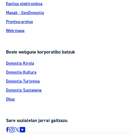
Egoitza elektronikoa
Mapak - GeoDonostia
Prentsa-aretoa
Web-mapa
Beste webgune korporatibo batzuk
Donostia Kirola
Donostia Kultura
Donostia Turismoa
Donostia Sustapena
Dbus
Sare sozialetan jarrai gaitzazu