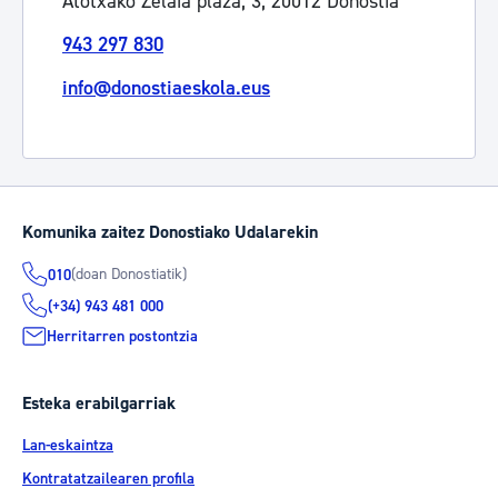
Atotxako Zelaia plaza, 3, 20012 Donostia
943 297 830
info@donostiaeskola.eus
Komunika zaitez Donostiako Udalarekin
(doan Donostiatik)
010
(+34) 943 481 000
Herritarren postontzia
Esteka erabilgarriak
Lan-eskaintza
Kontratatzailearen profila