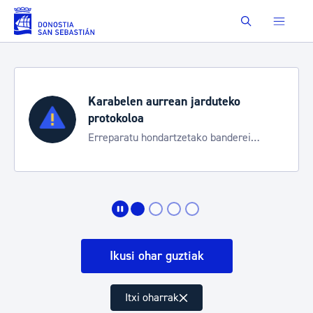
Eduki nagusira joan
Buscar
Karabelen aurrean jarduteko
protokoloa
Erreparatu hondartzetako banderei
egoeraren berri izateko
Ikusi ohar guztiak
Itxi oharrak