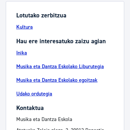
Lotutako zerbitzua
Kultura
Hau ere interesatuko zaizu agian
Inika
Musika eta Dantza Eskolako Liburutegia
Musika eta Dantza Eskolako egoitzak
Udako ordutegia
Kontaktua
Musika eta Dantza Eskola