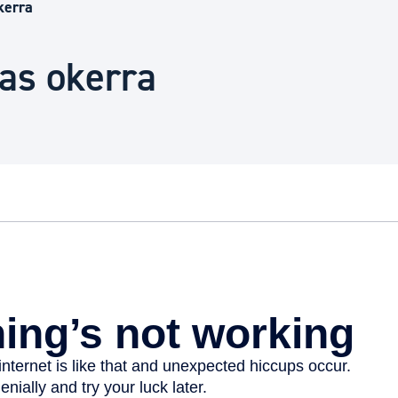
Euskara
kerra
as okerra
Garapen ekonomikoa e
Berdintasuna, Giza Esk
Kultura
Turismoa