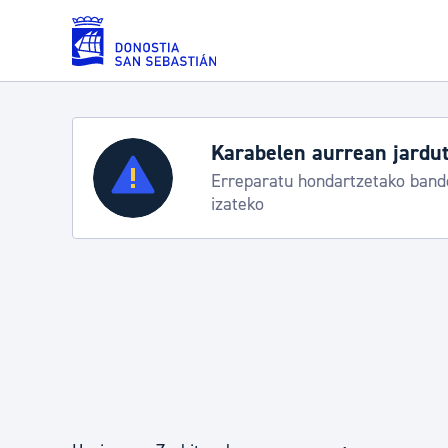
Eduki nagusira joan
Karabelen aurrean jardut
Zerbitzuak
Erreparatu hondartzetako bande
izateko
Errolda eta gai pertsonalak
Gizarte-zerbitzuak
Mugikortasuna