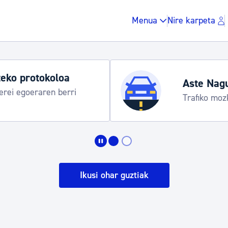
Menua
Nire karpeta
eko protokoloa
Aste Nag
rei egoeraren berri
Trafiko moz
Zergak eta isunak
Etxebizitza eta hirig
Ikusi ohar guztiak
Gune publikoa, ho