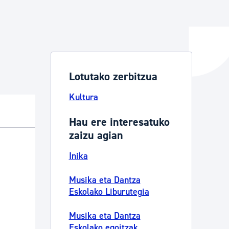
ta enplegua
Lotutako zerbitzua
ubideak eta bizikidetza
Kultura
Hau ere interesatuko
zaizu agian
Inika
Musika eta Dantza
Eskolako Liburutegia
Musika eta Dantza
Eskolako egoitzak