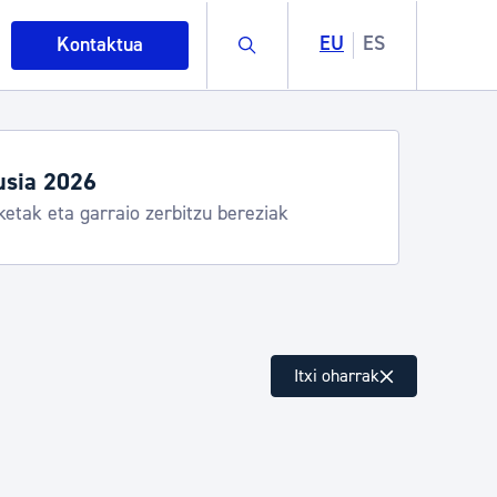
Buscar
EU
ES
Kontaktua
usia 2026
ketak eta garraio zerbitzu bereziak
intza
Itxi oharrak
ndakinak eta ingurumena