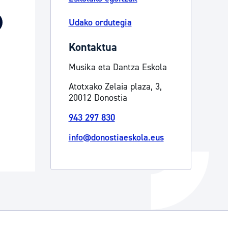
Izapideen katalogoa
Udako ordutegia
Kontaktua
Tramitaziorako laguntza
Musika eta Dantza Eskola
Atotxako Zelaia plaza, 3,
20012 Donostia
943 297 830
info@donostiaeskola.eus