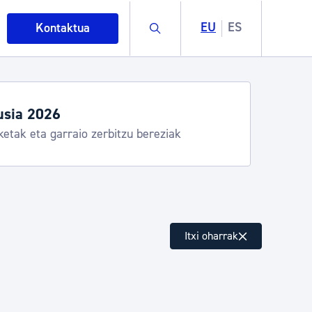
Buscar
EU
ES
Kontaktua
usia 2026
ketak eta garraio zerbitzu bereziak
intza
Itxi oharrak
ndakinak eta ingurumena