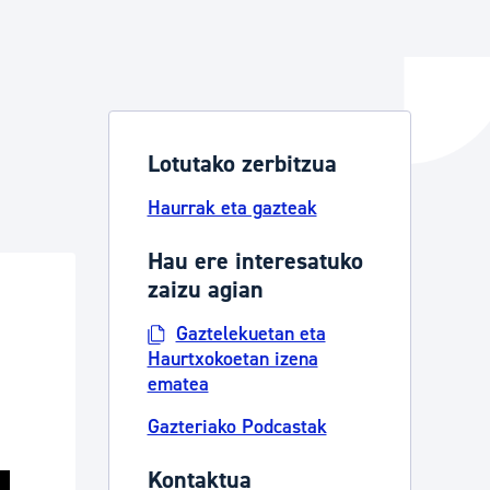
ta enplegua
Lotutako zerbitzua
ubideak eta bizikidetza
Haurrak eta gazteak
Hau ere interesatuko
zaizu agian
Gaztelekuetan eta
Haurtxokoetan izena
ematea
Gazteriako Podcastak
Kontaktua