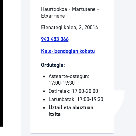
Haurtxokoa - Martutene -
Izapideen katalogoa
Etxarriene
Elenategi kalea, 2, 20014
Tramitaziorako laguntza
943 483 366
Kale-izendegian kokatu
Ordutegia:
Astearte-ostegun:
17:00-19:30
Ostiralak: 17:00-20:00
Larunbatak: 17:00-19:30
Uztail eta abuztuan
itxita