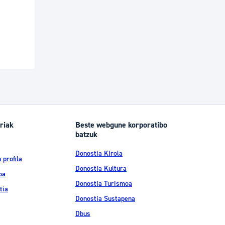
riak
Beste webgune korporatibo
batzuk
Donostia Kirola
 profila
Donostia Kultura
oa
Donostia Turismoa
tia
Donostia Sustapena
Dbus