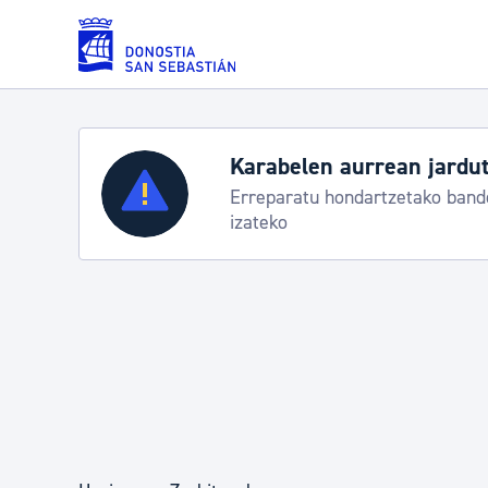
Eduki nagusira joan
Karabelen aurrean jardut
Zerbitzuak
Erreparatu hondartzetako bande
izateko
Errolda eta gai pertsonalak
Gizarte-zerbitzuak
Mugikortasuna