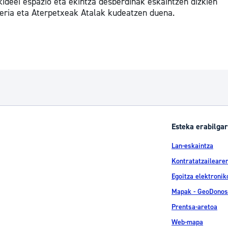
ideei espazio eta ekintza desberdinak eskaintzen dizkien
eria eta Aterpetxeak Atalak kudeatzen duena.
Esteka erabilgar
Lan-eskaintza
Kontratatzailearen
Egoitza elektronik
Mapak - GeoDonos
Prentsa-aretoa
Web-mapa