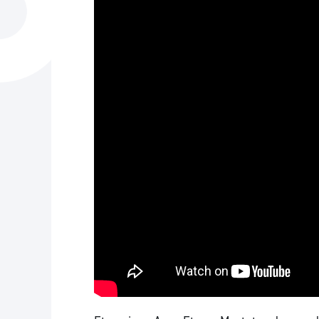
Hiria
Aktualita
Hiria orain
Albisteak
Hiria ezagutu
Abisuak
Etorkizuneko hiria
Kultur ag