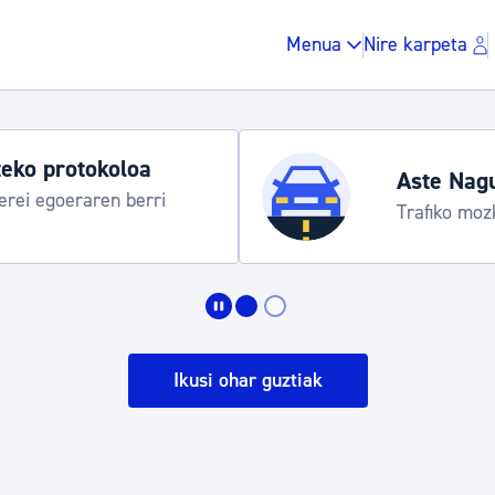
Menua
Nire karpeta
eko protokoloa
Aste Nag
rei egoeraren berri
Trafiko moz
Zergak eta isunak
Etxebizitza eta hirig
Ikusi ohar guztiak
Gune publikoa, ho