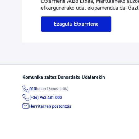
Etxarriene Auzo Etxea, Martuteneko auzok
elkargunerako udal ekipamendua da, Gazt
Ezagutu Etxarriene
Komunika zaitez Donostiako Udalarekin
(doan Donostiatik)
010
(+34) 943 481 000
Herritarren postontzia