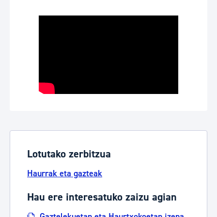
Lotutako zerbitzua
Haurrak eta gazteak
Hau ere interesatuko zaizu agian
Gaztelekuetan eta Haurtxokoetan izena