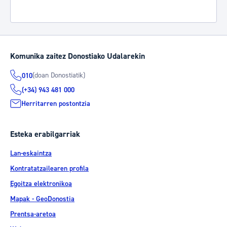
Komunika zaitez Donostiako Udalarekin
(doan Donostiatik)
010
(+34) 943 481 000
Herritarren postontzia
Esteka erabilgarriak
Lan-eskaintza
Kontratatzailearen profila
Egoitza elektronikoa
Mapak - GeoDonostia
Prentsa-aretoa