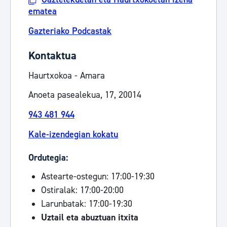
ematea
Gazteriako Podcastak
Kontaktua
Haurtxokoa - Amara
Anoeta pasealekua, 17, 20014
943 481 944
Kale-izendegian kokatu
Ordutegia:
Astearte-ostegun: 17:00-19:30
Ostiralak: 17:00-20:00
Larunbatak: 17:00-19:30
Uztail eta abuztuan itxita