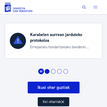
Eduki nagusira joan
Buscar
Karabelen aurrean jarduteko
protokoloa
Erreparatu hondartzetako banderei
egoeraren berri izateko
Ikusi ohar guztiak
Itxi oharrak