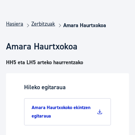
Hasiera
Zerbitzuak
Amara Haurtxokoa
Amara Haurtxokoa
HH5 eta LH5 arteko haurrentzako
Hileko egitaraua
Amara Haurtxokoko ekintzen
egitaraua