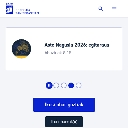
Eduki nagusira joan
Buscar
Aste Nagusia 2026: egitaraua
Abuztuak 8-15
Ikusi ohar guztiak
Itxi oharrak