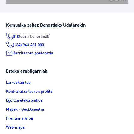
Komunika zaitez Donostiako Udalarekin
(doan Donostiatik)
010
(+34) 943 481 000
Herritarren postontzia
Esteka erabilgarriak
Lan-eskaintza
Kontratatzailearen profila
Egoitza elektronikoa
Mapak - GeoDonostia
Prentsa-aretoa
Web-mapa