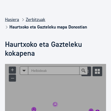
Hasiera
Zerbitzuak
Haurtxoko eta Gazteleku mapa Donostian
Haurtxoko eta Gazteleku
kokapena