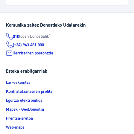
Komunika zaitez Donostiako Udalarekin
(doan Donostiatik)
010
(+34) 943 481 000
Herritarren postontzia
Esteka erabilgarriak
Lan-eskaintza
Kontratatzailearen profila
Egoitza elektronikoa
Mapak - GeoDonostia
Prentsa-aretoa
Web-mapa