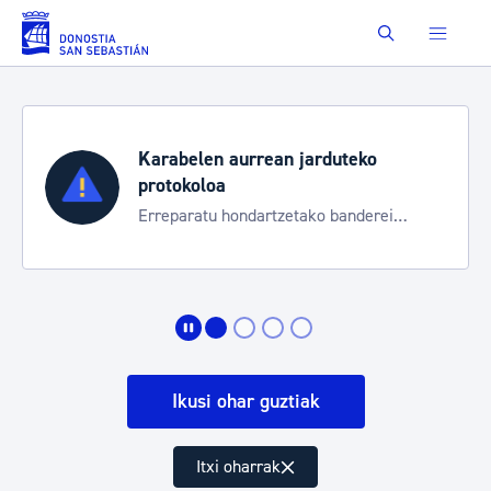
Eduki nagusira joan
Buscar
Karabelen aurrean jarduteko
protokoloa
Erreparatu hondartzetako banderei
egoeraren berri izateko
Ikusi ohar guztiak
Itxi oharrak