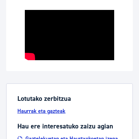
Lotutako zerbitzua
Haurrak eta gazteak
Hau ere interesatuko zaizu agian
Gaztelekuetan eta Haurtxokoetan izena