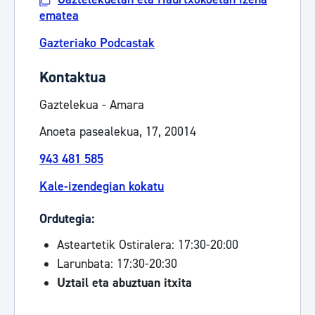
ematea
Gazteriako Podcastak
Kontaktua
Gaztelekua - Amara
Anoeta pasealekua, 17, 20014
943 481 585
Kale-izendegian kokatu
Ordutegia:
Asteartetik Ostiralera: 17:30-20:00
Larunbata: 17:30-20:30
Uztail eta abuztuan itxita