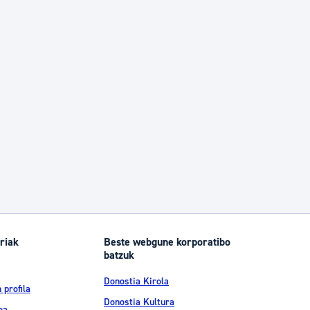
riak
Beste webgune korporatibo
batzuk
Donostia Kirola
 profila
Donostia Kultura
oa