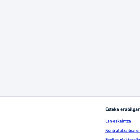
Esteka erabilgar
Lan-eskaintza
Kontratatzailearen
Egoitza elektronik