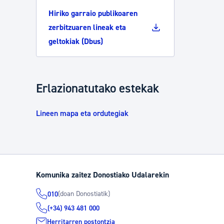
Hiriko garraio publikoaren
zerbitzuaren lineak eta
geltokiak (Dbus)
Erlazionatutako estekak
Lineen mapa eta ordutegiak
Komunika zaitez Donostiako Udalarekin
(doan Donostiatik)
010
(+34) 943 481 000
Herritarren postontzia