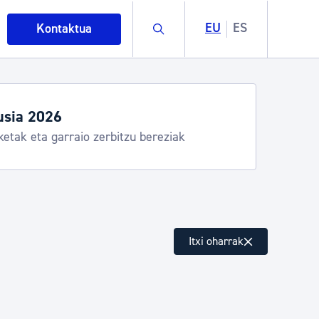
Buscar
EU
ES
Kontaktua
usia 2026
ketak eta garraio zerbitzu bereziak
intza
Itxi oharrak
ndakinak eta ingurumena