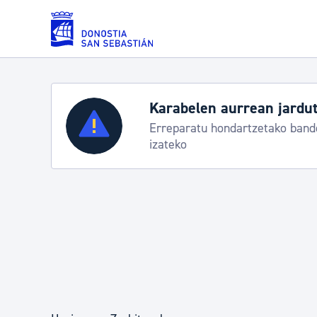
Eduki nagusira joan
Karabelen aurrean jardut
Zerbitzuak
Erreparatu hondartzetako bande
izateko
Errolda eta gai pertsonalak
Gizarte-zerbitzuak
Mugikortasuna