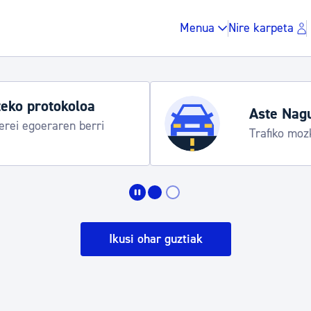
Menua
Nire karpeta
eko protokoloa
Aste Nag
rei egoeraren berri
Trafiko moz
Zergak eta isunak
Etxebizitza eta hirig
Ikusi ohar guztiak
Gune publikoa, ho