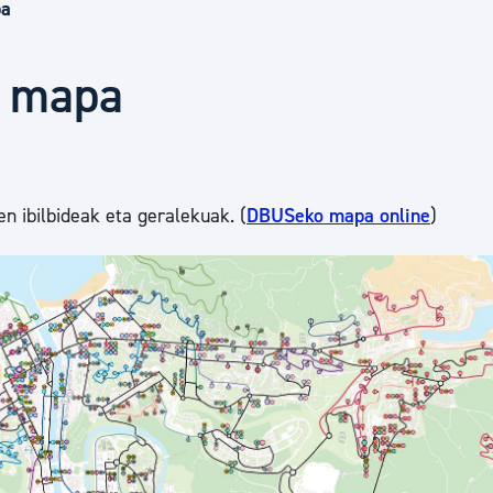
Euskara
pa
n mapa
Garapen ekonomikoa e
Berdintasuna, Giza Esk
n ibilbideak eta geralekuak. (
DBUSeko mapa online
)
Kultura
Turismoa