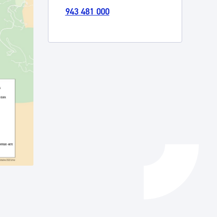
943 481 000
Izapideen katalogoa
Tramitaziorako laguntza