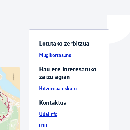
ta enplegua
Lotutako zerbitzua
ubideak eta bizikidetza
Mugikortasuna
Hau ere interesatuko
zaizu agian
Hitzordua eskatu
Kontaktua
Udalinfo
010