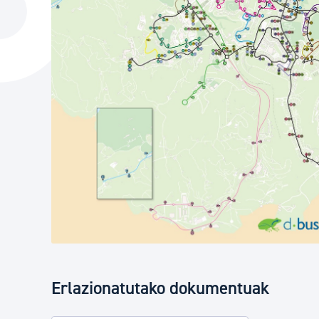
Hiria
Aktualita
Hiria orain
Albisteak
Hiria ezagutu
Abisuak
Etorkizuneko hiria
Kultur ag
Erlazionatutako dokumentuak