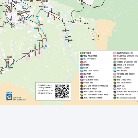
tea
Udal administrazioa
Iragarki ofizialen taula
Egutegi fiskala
enda
Gardentasun ataria