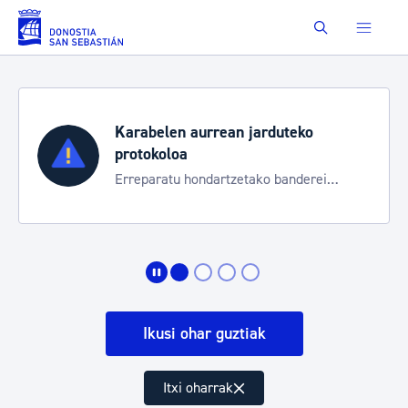
Eduki nagusira joan
Buscar
Karabelen aurrean jarduteko
protokoloa
Erreparatu hondartzetako banderei
egoeraren berri izateko
Ikusi ohar guztiak
Itxi oharrak