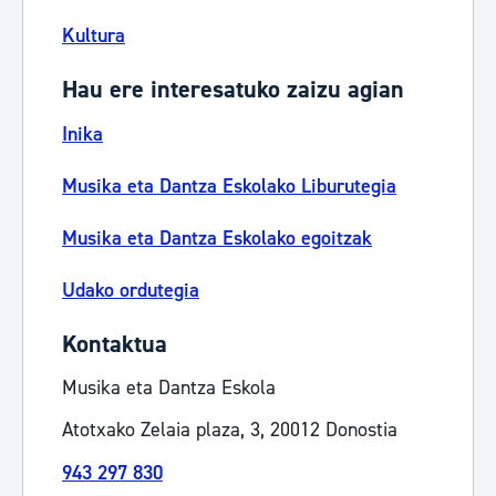
Kultura
Hau ere interesatuko zaizu agian
Inika
Musika eta Dantza Eskolako Liburutegia
Musika eta Dantza Eskolako egoitzak
Udako ordutegia
Kontaktua
Musika eta Dantza Eskola
Atotxako Zelaia plaza, 3, 20012 Donostia
943 297 830