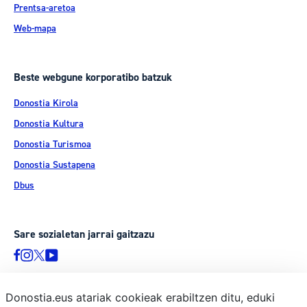
Prentsa-aretoa
Web-mapa
Beste webgune korporatibo batzuk
Donostia Kirola
Donostia Kultura
Donostia Turismoa
Donostia Sustapena
Dbus
Sare sozialetan jarrai gaitzazu
Donostia.eus atariak cookieak erabiltzen ditu, eduki