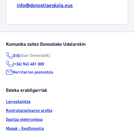
info@donostiaeskola.eus
Komunika zaitez Donostiako Udalarekin
(doan Donostiatik)
010
(+34) 943 481 000
Herritarren postontzia
Esteka erabilgarriak
Lan-eskaintza
Kontratatzailearen profila
Egoitza elektronikoa
Mapak - GeoDonostia