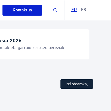
Buscar
EU
ES
Kontaktua
usia 2026
ketak eta garraio zerbitzu bereziak
intza
Itxi oharrak
ndakinak eta ingurumena