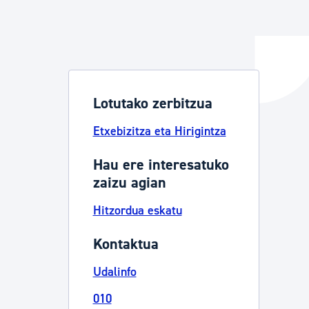
ta enplegua
Lotutako zerbitzua
ubideak eta bizikidetza
Etxebizitza eta Hirigintza
Hau ere interesatuko
zaizu agian
Hitzordua eskatu
Kontaktua
Udalinfo
010