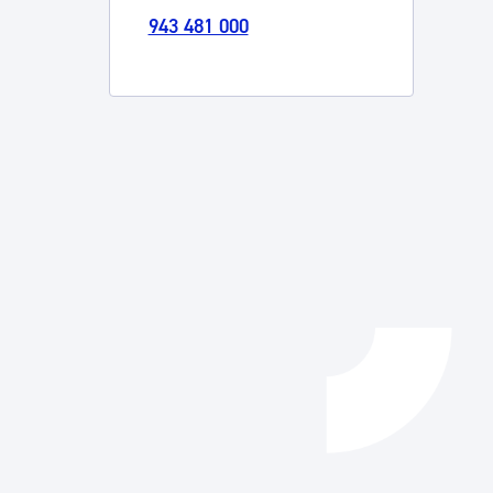
943 481 000
Izapideen katalogoa
Tramitaziorako laguntza