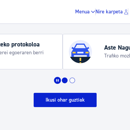
Menua
Nire karpeta
eko protokoloa
Aste Nag
rei egoeraren berri
Trafiko moz
Zergak eta isunak
Etxebizitza eta hirig
Ikusi ohar guztiak
Gune publikoa, ho