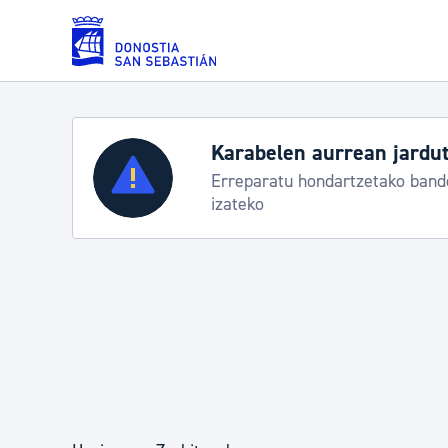
Eduki nagusira joan
Karabelen aurrean jardut
Zerbitzuak
Erreparatu hondartzetako bande
izateko
Errolda eta gai pertsonalak
Gizarte-zerbitzuak
Mugikortasuna