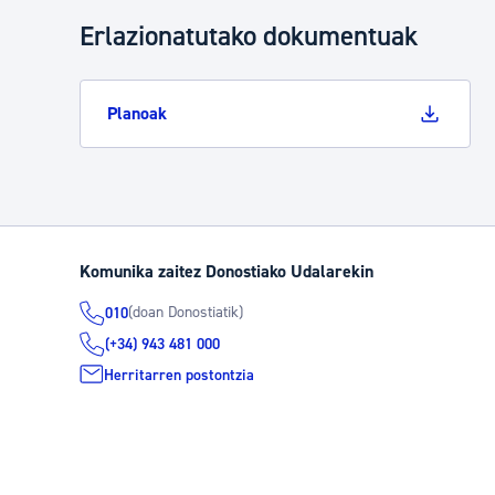
Erlazionatutako dokumentuak
Planoak
Komunika zaitez Donostiako Udalarekin
(doan Donostiatik)
010
(+34) 943 481 000
Herritarren postontzia