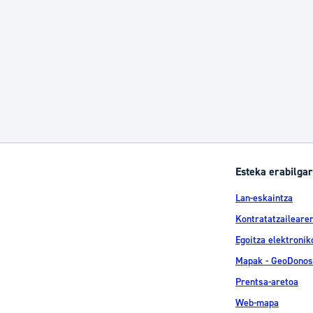
Esteka erabilgar
Lan-eskaintza
Kontratatzailearen
Egoitza elektronik
Mapak - GeoDonos
Prentsa-aretoa
Web-mapa