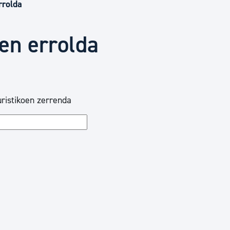
Euskara
rrolda
oen errolda
Garapen ekonomikoa e
Berdintasuna, Giza Esk
ristikoen zerrenda
Kultura
Turismoa