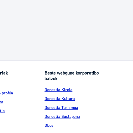
riak
Beste webgune korporatibo
batzuk
Donostia Kirola
 profila
Donostia Kultura
oa
Donostia Turismoa
tia
Donostia Sustapena
Dbus