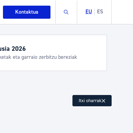
Buscar
EU
ES
Kontaktua
usia 2026
ketak eta garraio zerbitzu bereziak
intza
Itxi oharrak
ndakinak eta ingurumena