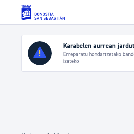
Eduki nagusira joan
Karabelen aurrean jardut
Zerbitzuak
Erreparatu hondartzetako bande
izateko
Errolda eta gai pertsonalak
Gizarte-zerbitzuak
Mugikortasuna