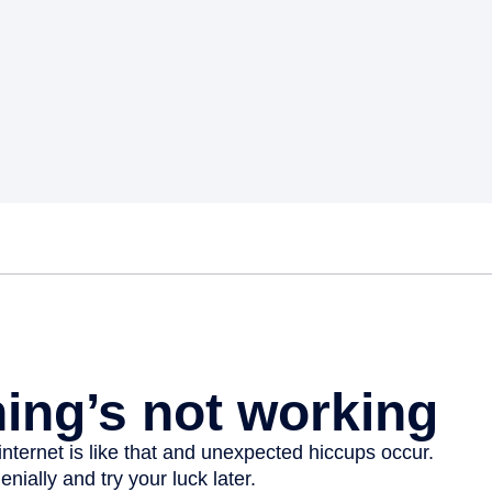
Euskara
Garapen ekonomikoa e
Berdintasuna, Giza Esk
Kultura
Turismoa