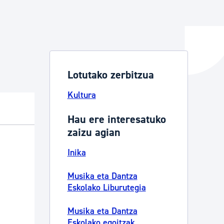
ta enplegua
Lotutako zerbitzua
ubideak eta bizikidetza
Kultura
Hau ere interesatuko
zaizu agian
Inika
Musika eta Dantza
Eskolako Liburutegia
Musika eta Dantza
Eskolako egoitzak