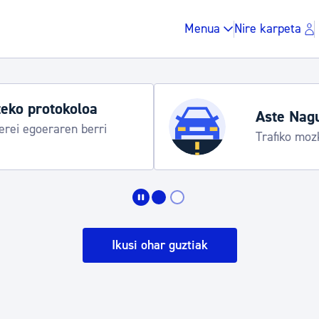
Menua
Nire karpeta
eko protokoloa
Aste Nag
rei egoeraren berri
Trafiko moz
Zergak eta isunak
Etxebizitza eta hirig
Ikusi ohar guztiak
Gune publikoa, ho