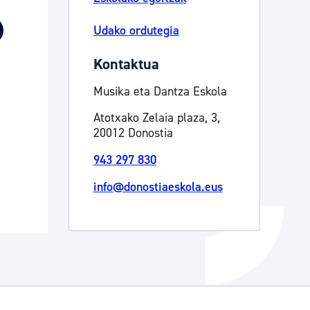
Izapideen katalogoa
Udako ordutegia
Kontaktua
Tramitaziorako laguntza
Musika eta Dantza Eskola
Atotxako Zelaia plaza, 3,
20012 Donostia
943 297 830
info@donostiaeskola.eus