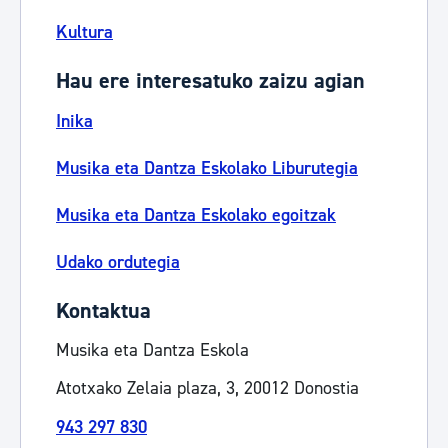
Kultura
Hau ere interesatuko zaizu agian
Inika
Musika eta Dantza Eskolako Liburutegia
Musika eta Dantza Eskolako egoitzak
Udako ordutegia
Kontaktua
Musika eta Dantza Eskola
Atotxako Zelaia plaza, 3, 20012 Donostia
943 297 830