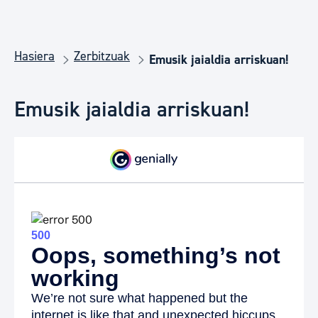
Hasiera
Zerbitzuak
Emusik jaialdia arriskuan!
Emusik jaialdia arriskuan!