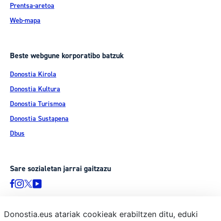
Prentsa-aretoa
Web-mapa
Beste webgune korporatibo batzuk
Donostia Kirola
Donostia Kultura
Donostia Turismoa
Donostia Sustapena
Dbus
Sare sozialetan jarrai gaitzazu
Donostia.eus atariak cookieak erabiltzen ditu, eduki