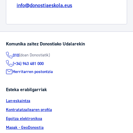
info@donostiaeskola.eus
Komunika zaitez Donostiako Udalarekin
(doan Donostiatik)
010
(+34) 943 481 000
Herritarren postontzia
Esteka erabilgarriak
Lan-eskaintza
Kontratatzailearen profila
Egoitza elektronikoa
Mapak - GeoDonostia