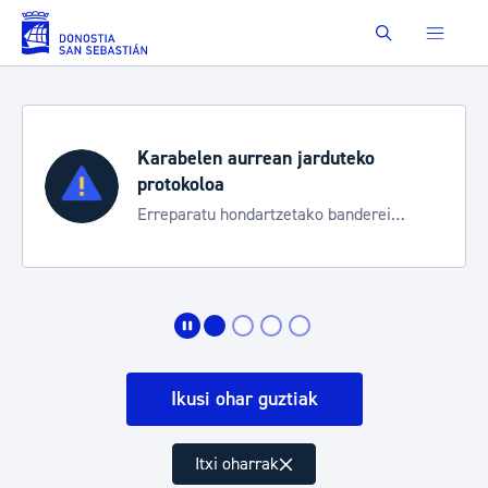
Eduki nagusira joan
Buscar
Karabelen aurrean jarduteko
protokoloa
Erreparatu hondartzetako banderei
egoeraren berri izateko
Ikusi ohar guztiak
Itxi oharrak