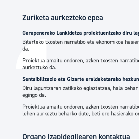
Zuriketa aurkezteko epea
Garapenerako Lankidetza proiektuentzako diru la
Bitarteko txosten narratibo eta ekonomikoa hasie
da.
Proiektua amaitu ondoren, azken txosten narratib
aurkeztuko da.
Sentsibilizazio eta Gizarte eraldaketarako hezku
Diru laguntzaren zatikako egiaztatzea, hala behar
egingo da.
Proiektua amaitu ondoren, azken txosten narratibo
lehen aurkeztu beharko dute, beti ere hasierako o
Organo Izapidegilearen kontaktua