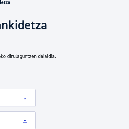
Euskara
detza
ankidetza
Garapen ekonomikoa e
Berdintasuna, Giza Esk
ko dirulaguntzen deialdia.
Kultura
Turismoa