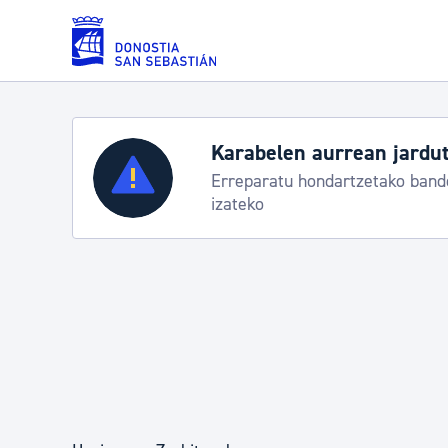
Eduki nagusira joan
len aurrean jarduteko protokoloa
Zerbitzuak
tu hondartzetako banderei egoeraren berri
Errolda eta gai pertsonalak
Gizarte-zerbitzuak
Mugikortasuna