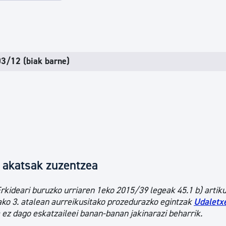
tea
Udal administrazioa
Iragarki ofizialen taula
Egutegi fiskala
3/12 (biak barne)
enda
Gardentasun ataria
a akatsak zuzentzea
rkideari buruzko urriaren 1eko 2015/39 legeak 45.1 b) artik
tako 3. atalean aurreikusitako prozedurazko egintzak
Udaletx
 ez dago eskatzaileei banan-banan jakinarazi beharrik.