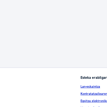
Esteka erabilgar
Lan-eskaintza
Kontratatzailearen
Egoitza elektronik