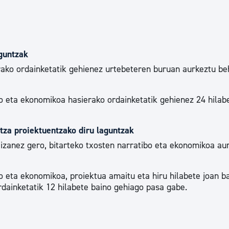
guntzak
rako ordainketatik gehienez urtebeteren buruan aurkeztu b
o eta ekonomikoa hasierako ordainketatik gehienez 24 hilab
ntza proiektuentzako diru laguntzak
 izanez gero, bitarteko txosten narratibo eta ekonomikoa au
 eta ekonomikoa, proiektua amaitu eta hiru hilabete joan b
rdainketatik 12 hilabete baino gehiago pasa gabe.