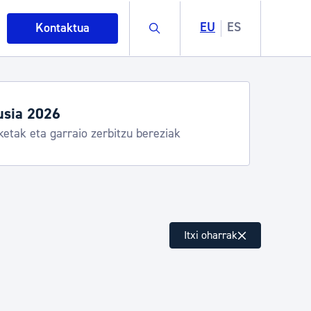
Buscar
EU
ES
Kontaktua
Aste Nagusia 2026: eg
Abuztuak 8-15
intza
Itxi oharrak
ndakinak eta ingurumena