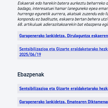
Eskaerak edo harekin batera aurkeztu beharreko d
badago, interesatuei hamar laneguneko epea emango
hurrengo egunetik aurrera, akatsak zuzendu edo f
konpondu ez badituzte, eskaera bertan behera utzi
68. artikuluak adierazitakoarekin bat ebazpena egi
Garapenerako lankidetza. Dirulaguntza eskaer
Sentsibilizazioa eta Gizarte eraldaketarako hez
2025/06/19
Ebazpenak
Sentsibilizazioa eta Gizarte eraldaketarako he
Garapenerako lankidetza. Ematearen Diktamena