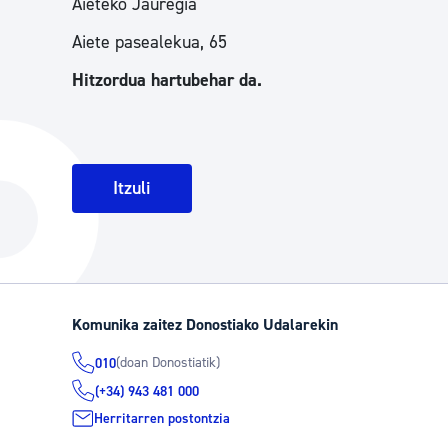
Aieteko Jauregia
Aiete pasealekua, 65
Hitzordua hartubehar da.
Itzuli
Komunika zaitez Donostiako Udalarekin
(doan Donostiatik)
010
(+34) 943 481 000
Herritarren postontzia