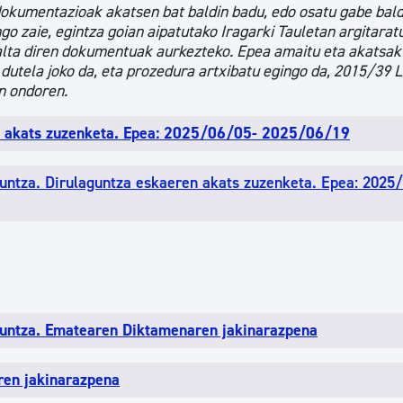
okumentazioak akatsen bat baldin badu, edo osatu gabe bald
 zaie, egintza goian aipatutako Iragarki Tauletan argitarat
alta diren dokumentuak aurkezteko. Epea amaitu eta akatsak
 dutela joko da, eta prozedura artxibatu egingo da, 2015/39 
n ondoren.
en akats zuzenketa. Epea: 2025/06/05- 2025/06/19
kuntza. Dirulaguntza eskaeren akats zuzenketa. Epea: 2025
zkuntza. Ematearen Diktamenaren jakinarazpena
ren jakinarazpena