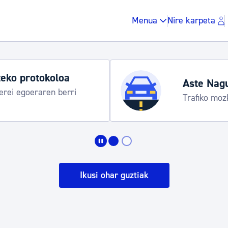
Menua
Nire karpeta
Aste Nagusia 2026
Trafiko mozketak eta garraio zerbitzu bereziak
Zergak eta isunak
Etxebizitza eta hirig
Ikusi ohar guztiak
Gune publikoa, ho