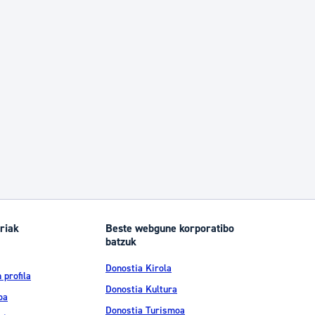
riak
Beste webgune korporatibo
batzuk
Donostia Kirola
 profila
Donostia Kultura
oa
Donostia Turismoa