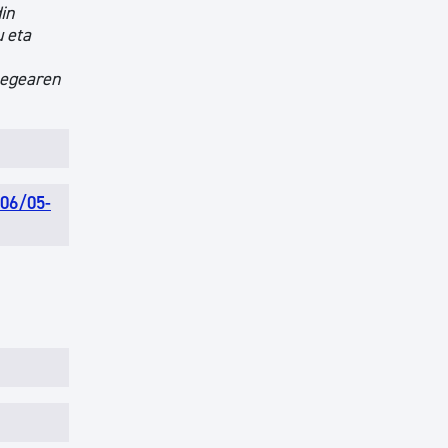
in
u eta
Legearen
/06/05-