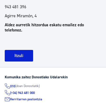
943 481 396
Agirre Miramón, 4
Aldez aurretik hitzordua eskatu emailez edo
telefonoz.
Itzuli
Komunika zaitez Donostiako Udalarekin
(doan Donostiatik)
010
(+34) 943 481 000
Herritarren postontzia