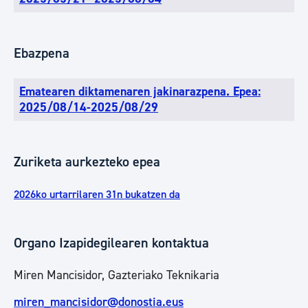
Ebazpena
Ematearen diktamenaren jakinarazpena. Epea:
2025/08/14-2025/08/29
Zuriketa aurkezteko epea
2026ko urtarrilaren 31n bukatzen da
Organo Izapidegilearen kontaktua
Miren Mancisidor, Gazteriako Teknikaria
miren_mancisidor@donostia.eus