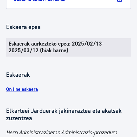
Eskaera epea
Eskaerak aurkezteko epea: 2025/02/13-
2025/03/12 (biak barne)
Eskaerak
On line eskaera
Elkarteei Jarduerak jakinaraztea eta akatsak
zuzentzea
Herri Administrazioetan Administrazio-prozedura