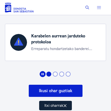
Eduki nagusira joan
Buscar
Karabelen aurrean jarduteko
protokoloa
Erreparatu hondartzetako banderei
egoeraren berri izateko
Ikusi ohar guztiak
Itxi oharrak