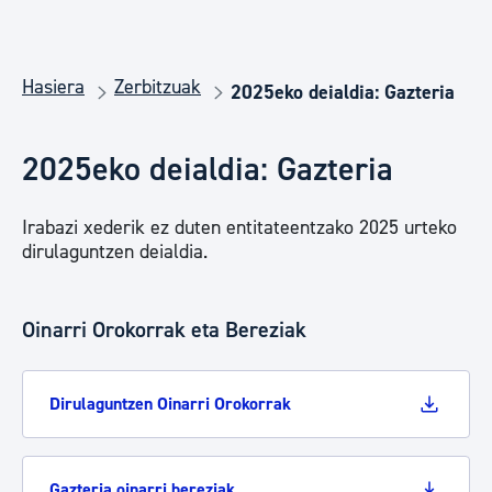
Hasiera
Zerbitzuak
2025eko deialdia: Gazteria
2025eko deialdia: Gazteria
Irabazi xederik ez duten entitateentzako 2025 urteko
dirulaguntzen deialdia.
Oinarri Orokorrak eta Bereziak
Dirulaguntzen Oinarri Orokorrak
Gazteria oinarri bereziak