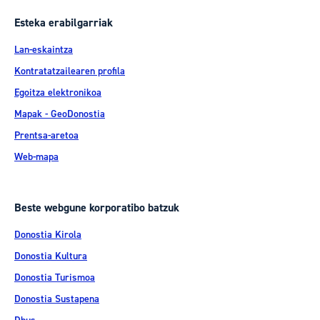
Esteka erabilgarriak
Lan-eskaintza
Kontratatzailearen profila
Egoitza elektronikoa
Mapak - GeoDonostia
Prentsa-aretoa
Web-mapa
Beste webgune korporatibo batzuk
Donostia Kirola
Donostia Kultura
Donostia Turismoa
Donostia Sustapena