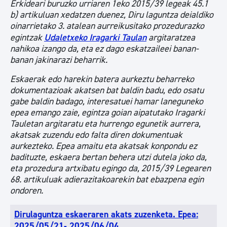
Erkideari buruzko urriaren 1eko 2015/39 legeak 45.1
b) artikuluan xedatzen duenez, Diru laguntza deialdiko
oinarrietako 3. atalean aurreikusitako prozedurazko
egintzak
Udaletxeko Iragarki Taulan
argitaratzea
nahikoa izango da, eta ez dago eskatzaileei banan-
banan jakinarazi beharrik.
Eskaerak edo harekin batera aurkeztu beharreko
dokumentazioak akatsen bat baldin badu, edo osatu
gabe baldin badago, interesatuei hamar laneguneko
epea emango zaie, egintza goian aipatutako Iragarki
Tauletan argitaratu eta hurrengo egunetik aurrera,
akatsak zuzendu edo falta diren dokumentuak
aurkezteko. Epea amaitu eta akatsak konpondu ez
badituzte, eskaera bertan behera utzi dutela joko da,
eta prozedura artxibatu egingo da, 2015/39 Legearen
68. artikuluak adierazitakoarekin bat ebazpena egin
ondoren.
Dirulaguntza eskaeraren akats zuzenketa. Epea:
2025/05/21- 2025/06/04