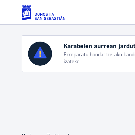
Eduki nagusira joan
Karabelen aurrean jardut
Zerbitzuak
Erreparatu hondartzetako bande
izateko
Errolda eta gai pertsonalak
Gizarte-zerbitzuak
Mugikortasuna