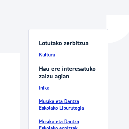
ta enplegua
Lotutako zerbitzua
ubideak eta bizikidetza
Kultura
Hau ere interesatuko
zaizu agian
Inika
Musika eta Dantza
Eskolako Liburutegia
Musika eta Dantza
Eskolako egoitzak