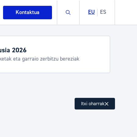
Buscar
EU
ES
Kontaktua
usia 2026
ketak eta garraio zerbitzu bereziak
intza
Itxi oharrak
ndakinak eta ingurumena