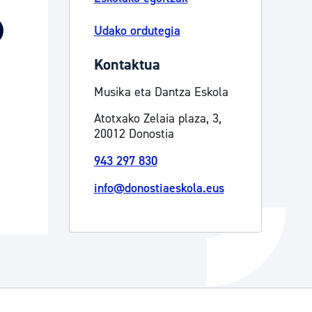
Izapideen katalogoa
Udako ordutegia
Kontaktua
Tramitaziorako laguntza
Musika eta Dantza Eskola
Atotxako Zelaia plaza, 3,
20012 Donostia
943 297 830
info@donostiaeskola.eus