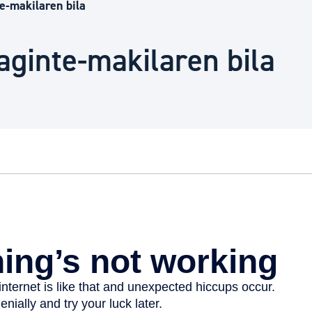
Euskara
e-makilaren bila
ginte-makilaren bila
Garapen ekonomikoa e
Berdintasuna, Giza Esk
Kultura
Turismoa