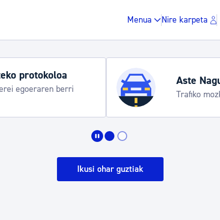
Menua
Nire karpeta
eko protokoloa
Aste Nag
rei egoeraren berri
Trafiko moz
Zergak eta isunak
Etxebizitza eta hirig
Ikusi ohar guztiak
Gune publikoa, ho