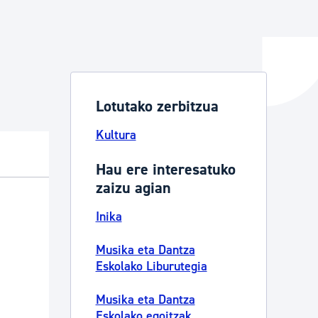
ta enplegua
Lotutako zerbitzua
ubideak eta bizikidetza
Kultura
Hau ere interesatuko
zaizu agian
Inika
Musika eta Dantza
Eskolako Liburutegia
Musika eta Dantza
Eskolako egoitzak