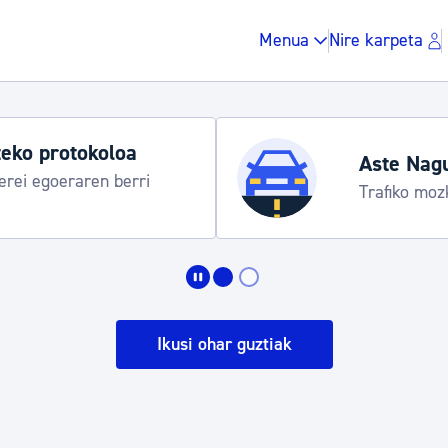
Menua
Nire karpeta
eko protokoloa
Aste Nag
rei egoeraren berri
Trafiko moz
Zergak eta isunak
Etxebizitza eta hirig
Ikusi ohar guztiak
Gune publikoa, ho