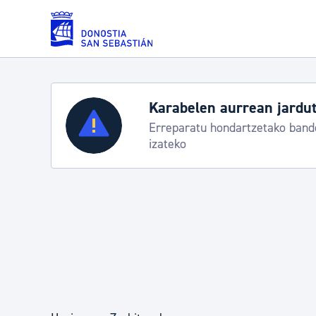
Eduki nagusira joan
Karabelen aurrean jardut
Zerbitzuak
Erreparatu hondartzetako bande
izateko
Errolda eta gai pertsonalak
Gizarte-zerbitzuak
Mugikortasuna