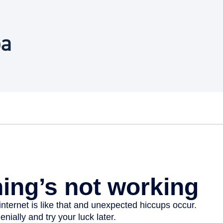
Euskara
oa
Garapen ekonomikoa e
Berdintasuna, Giza Esk
Kultura
Turismoa