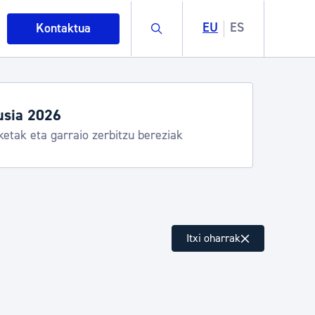
Buscar
EU
ES
Kontaktua
usia 2026
ketak eta garraio zerbitzu bereziak
intza
Itxi oharrak
ndakinak eta ingurumena