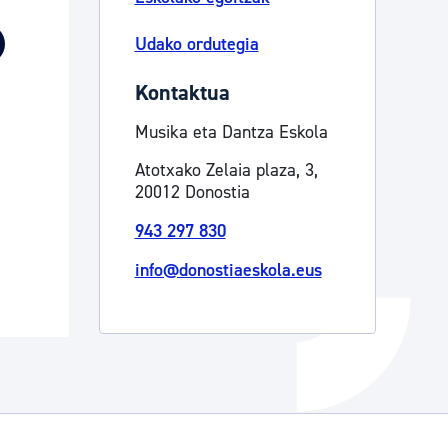
Izapideen katalogoa
Udako ordutegia
Kontaktua
Tramitaziorako laguntza
Musika eta Dantza Eskola
Atotxako Zelaia plaza, 3,
20012 Donostia
943 297 830
info@donostiaeskola.eus