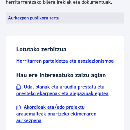
herritarrentzako bilera irekiak eta dokumentuak.
Aurkezpen publikora sartu
Lotutako zerbitzua
Herritarren partaidetza eta asoziazionismoa
Hau ere interesatuko zaizu agian
Udal planak eta araudia prestatu eta
onesteko ekarpenak eta alegazioak egitea
Akordioak eta/edo proiektu
arauemaileak onartzeko ekimenaren
aurkezpena