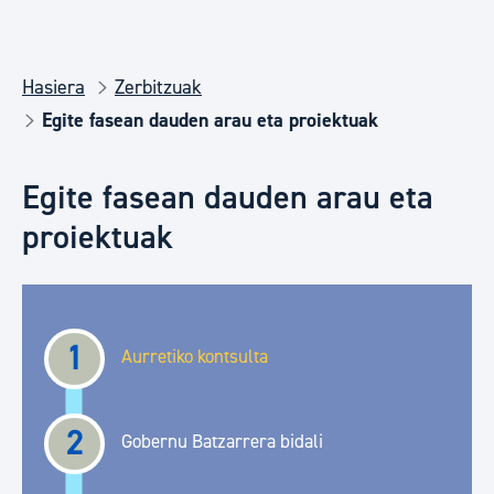
Hasiera
Zerbitzuak
Egite fasean dauden arau eta proiektuak
Egite fasean dauden arau eta
proiektuak
1
Aurretiko kontsulta
2
Gobernu Batzarrera bidali