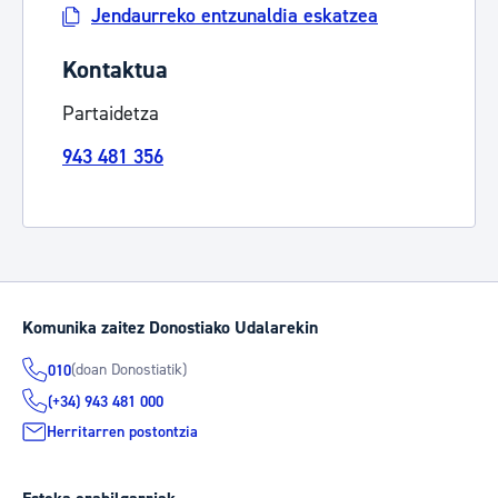
Jendaurreko entzunaldia eskatzea
Kontaktua
Partaidetza
943 481 356
Komunika zaitez Donostiako Udalarekin
(doan Donostiatik)
010
(+34) 943 481 000
Herritarren postontzia