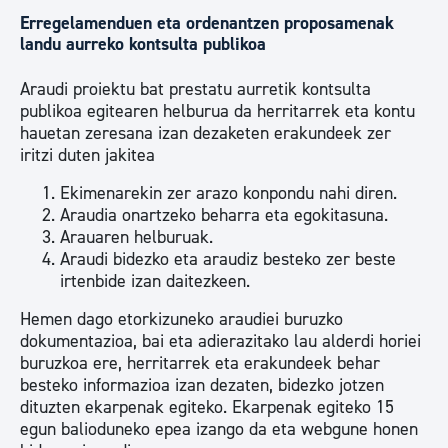
Erregelamenduen eta ordenantzen proposamenak
landu aurreko kontsulta publikoa
Araudi proiektu bat prestatu aurretik kontsulta
publikoa egitearen helburua da herritarrek eta kontu
hauetan zeresana izan dezaketen erakundeek zer
iritzi duten jakitea
Ekimenarekin zer arazo konpondu nahi diren.
Araudia onartzeko beharra eta egokitasuna.
Arauaren helburuak.
Araudi bidezko eta araudiz besteko zer beste
irtenbide izan daitezkeen.
Hemen dago etorkizuneko araudiei buruzko
dokumentazioa, bai eta adierazitako lau alderdi horiei
buruzkoa ere, herritarrek eta erakundeek behar
besteko informazioa izan dezaten, bidezko jotzen
dituzten ekarpenak egiteko. Ekarpenak egiteko 15
egun balioduneko epea izango da eta webgune honen