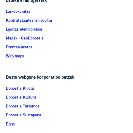
Esteka erabilgarriak
Lan-eskaintza
Kontratatzailearen profila
Egoitza elektronikoa
Mapak - GeoDonostia
Prentsa-aretoa
Web-mapa
Beste webgune korporatibo batzuk
Donostia Kirola
Donostia Kultura
Donostia Turismoa
Donostia Sustapena
Dbus