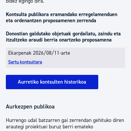
bidez egingo dira.
Kontsulta publikora eramandako erregelamenduen
eta ordenantzen proposamenen zerrenda
Donostian galdutako objetuak gordailatu, zaindu eta
itzultzeko araudi berria onartzeko proposamena
Ekarpenak 2026/08/11-arte
Sartu kontsultara
Aurretiko kontsulten historikoa
Aurkezpen publikoa
Hurrengo udal batzarren gai zerrendan gehituko diren
arautegi proiektuei buruz berri emateko