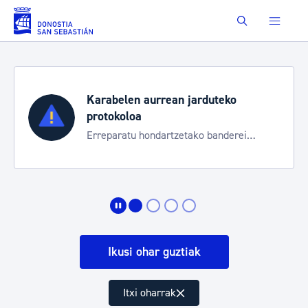
Eduki nagusira joan
Buscar
Karabelen aurrean jarduteko
protokoloa
Erreparatu hondartzetako banderei
egoeraren berri izateko
Ikusi ohar guztiak
Itxi oharrak