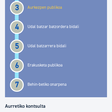
3
Aurkezpen publikoa
4
Udal batzar batzordera bidali
5
Udal batzarrera bidali
6
Erakusketa publikoa
7
Behin-betiko onarpena
Aurretiko kontsulta