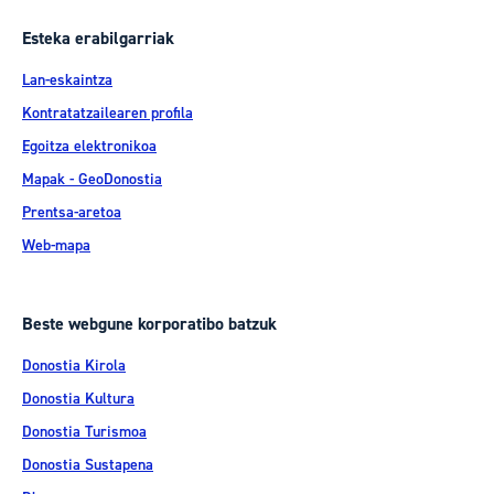
Esteka erabilgarriak
Lan-eskaintza
Kontratatzailearen profila
Egoitza elektronikoa
Mapak - GeoDonostia
Prentsa-aretoa
Web-mapa
Beste webgune korporatibo batzuk
Donostia Kirola
Donostia Kultura
Donostia Turismoa
Donostia Sustapena