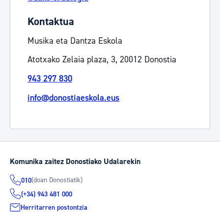
Kontaktua
Musika eta Dantza Eskola
Atotxako Zelaia plaza, 3, 20012 Donostia
943 297 830
info@donostiaeskola.eus
Komunika zaitez Donostiako Udalarekin
(doan Donostiatik)
010
(+34) 943 481 000
Herritarren postontzia