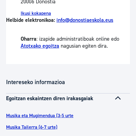
20006 Donostia
Ikusi kokapena
Helbide elektronikoa:
info@donostiaeskola.eus
Oharra
: izapide administratiboak online edo
Atotxako egoitza
nagusian egiten dira.
Intereseko informazioa
Egoitzan eskaintzen diren irakasgaiak
Musika eta Mugimendua (3-5 urte
Musika Tailerra (6-7 urte)