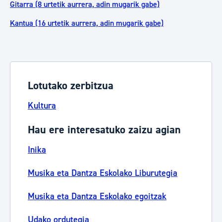
Gitarra (8 urtetik aurrera, adin mugarik gabe)
Kantua (16 urtetik aurrera, adin mugarik gabe)
Lotutako zerbitzua
Kultura
Hau ere interesatuko zaizu agian
Inika
Musika eta Dantza Eskolako Liburutegia
Musika eta Dantza Eskolako egoitzak
Udako ordutegia