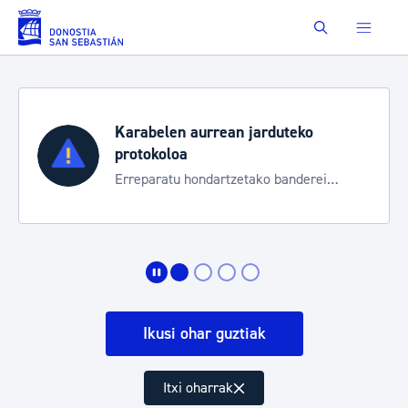
Eduki nagusira joan
Buscar
Karabelen aurrean jarduteko
protokoloa
Erreparatu hondartzetako banderei
egoeraren berri izateko
Ikusi ohar guztiak
Itxi oharrak