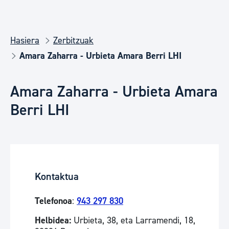
Hasiera
Zerbitzuak
Amara Zaharra - Urbieta Amara Berri LHI
Amara Zaharra - Urbieta Amara
Berri LHI
Kontaktua
Telefonoa
:
943 297 830
Helbidea:
Urbieta, 38, eta Larramendi, 18,