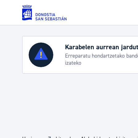
Eduki nagusira joan
Karabelen aurrean jardut
Zerbitzuak
Erreparatu hondartzetako bande
izateko
Errolda eta gai pertsonalak
Gizarte-zerbitzuak
Mugikortasuna