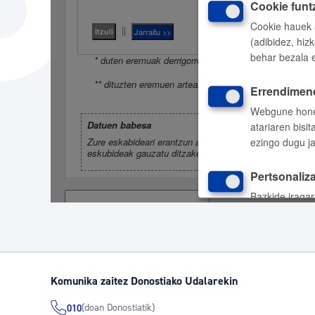
Hiria
Aktualita
Hiria orain
Albisteak
Hiria ezagutu
Abisuak
Etorkizuneko hiria
Kultur ag
Komunika zaitez Donostiako Udalarekin
(doan Donostiatik)
010