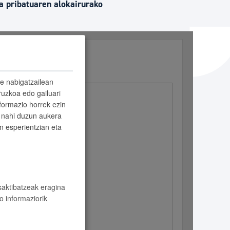
a pribatuaren alokairurako
ta enplegua
ubideak eta bizikidetza