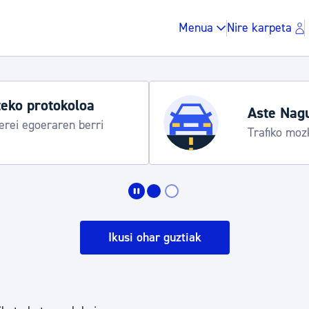
Menua
Nire karpeta
eko protokoloa
Aste Nag
rei egoeraren berri
Trafiko moz
Zergak eta isunak
Etxebizitza eta hirig
Ikusi ohar guztiak
Gune publikoa, ho