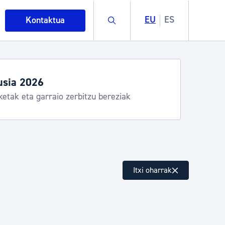
Buscar
EU
ES
Kontaktua
usia 2026
ketak eta garraio zerbitzu bereziak
intza
Itxi oharrak
ndakinak eta ingurumena