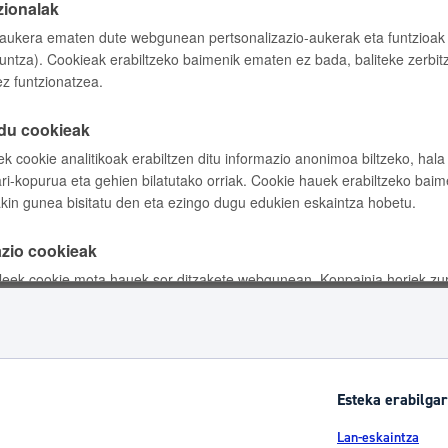
tea
Udal administrazioa
Iragarki ofizialen taula
Egutegi fiskala
enda
Gardentasun ataria
Esteka erabilgar
Lan-eskaintza