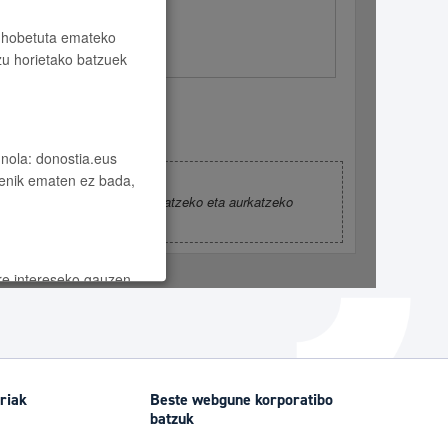
Izapideen katalogoa
Tramitaziorako laguntza
riak
Beste webgune korporatibo
batzuk