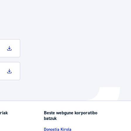
Izapideen katalogoa
Tramitaziorako laguntza
riak
Beste webgune korporatibo
batzuk
Donostia Kirola