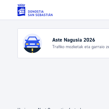
Eduki nagusira joan
Zerbitzuak
Aste Nagusia 2026
Trafiko mozketak eta garraio z
Errolda eta gai pertsonalak
Gizarte-zerbitzuak
Mugikortasuna