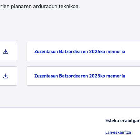
tea
Udal administrazioa
rien planaren arduradun teknikoa.
Iragarki ofizialen taula
Egutegi fiskala
enda
Gardentasun ataria
Zuzentasun Batzordearen 2024ko memoria
Zuzentasun Batzordearen 2023ko memoria
Esteka erabilgar
Lan-eskaintza