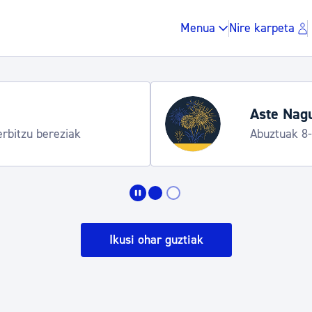
Menua
Nire karpeta
Aste Nagu
erbitzu bereziak
Abuztuak 8
Zergak eta isunak
Etxebizitza eta hirig
Ikusi ohar guztiak
Gune publikoa, ho