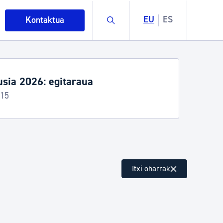
Buscar
EU
ES
Kontaktua
sia 2026: egitaraua
-15
intza
Itxi oharrak
ndakinak eta ingurumena