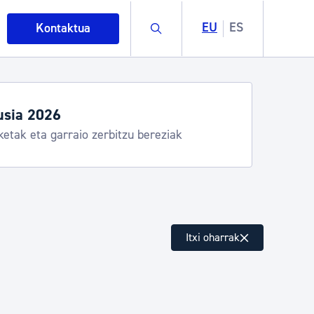
Buscar
EU
ES
Kontaktua
usia 2026
ketak eta garraio zerbitzu bereziak
intza
Itxi oharrak
ndakinak eta ingurumena