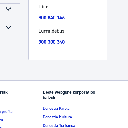
Dbus
Izapideen katalogoa
900 840 146
Lurraldebus
Tramitaziorako laguntza
900 300 340
riak
Beste webgune korporatibo
batzuk
Donostia Kirola
 profila
Donostia Kultura
oa
Donostia Turismoa