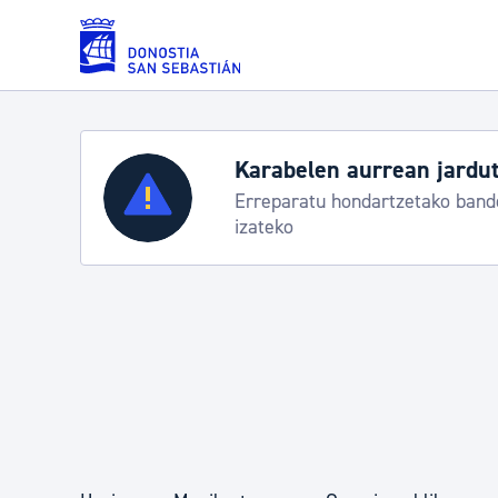
Eduki nagusira joan
Karabelen aurrean jardut
Zerbitzuak
Erreparatu hondartzetako bande
izateko
Errolda eta gai pertsonalak
Gizarte-zerbitzuak
Mugikortasuna