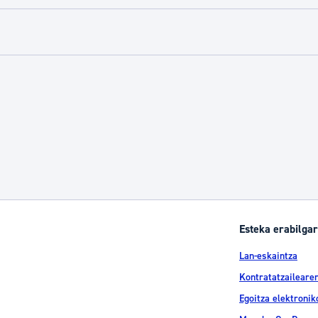
tea
Udal administrazioa
Iragarki ofizialen taula
Egutegi fiskala
enda
Gardentasun ataria
Esteka erabilgar
Lan-eskaintza
Kontratatzailearen
Egoitza elektronik