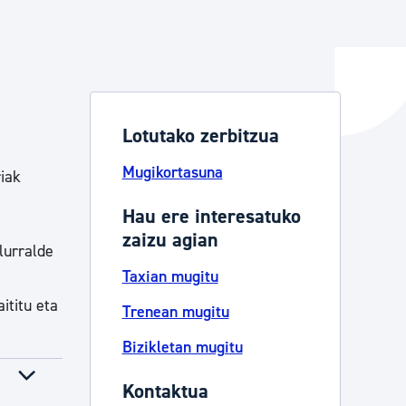
ta enplegua
Lotutako zerbitzua
ubideak eta bizikidetza
Mugikortasuna
riak
Hau ere interesatuko
zaizu agian
lurralde
Taxian mugitu
ititu eta
Trenean mugitu
Bizikletan mugitu
Kontaktua