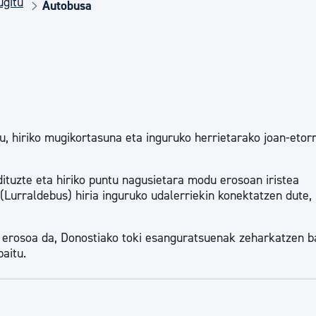
ugitu
Euskara
Autobusa
Garapen ekonomikoa e
Berdintasuna, Giza Esk
u, hiriko mugikortasuna eta inguruko herrietarako joan-etor
Kultura
ituzte eta hiriko puntu nagusietara modu erosoan iristea
(Lurraldebus) hiria inguruko udalerriekin konektatzen dute, 
Turismoa
 erosoa da, Donostiako toki esanguratsuenak zeharkatzen ba
aitu.