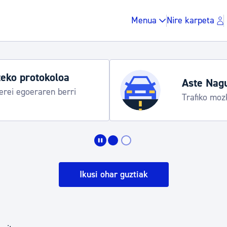
Menua
Nire karpeta
eko protokoloa
Aste Nag
rei egoeraren berri
Trafiko moz
Zergak eta isunak
Etxebizitza eta hirig
Ikusi ohar guztiak
Gune publikoa, ho