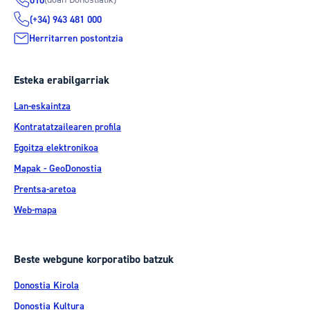
010
(+34) 943 481 000
Herritarren postontzia
Esteka erabilgarriak
Lan-eskaintza
Kontratatzailearen profila
Egoitza elektronikoa
Mapak - GeoDonostia
Prentsa-aretoa
Web-mapa
Beste webgune korporatibo batzuk
Donostia Kirola
Donostia Kultura