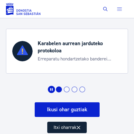
Eduki nagusira joan
Buscar
Karabelen aurrean jarduteko
protokoloa
Erreparatu hondartzetako banderei
egoeraren berri izateko
Ikusi ohar guztiak
Itxi oharrak