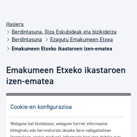
Hasiera
Berdintasuna, Giza Eskubideak eta bizikidetza
Berdintasuna
Ezagutu Emakumeen Etxea
Emakumeen Etxeko ikastaroen izen-ematea
Emakumeen Etxeko ikastaroen
izen-ematea