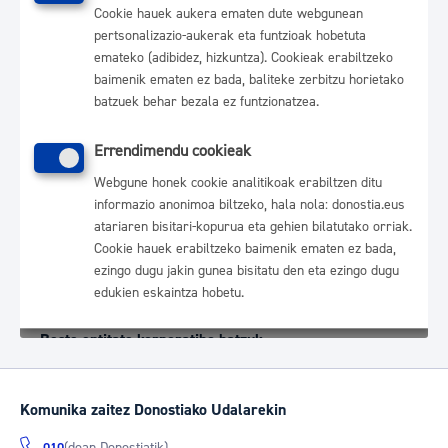
Komunika zaitez Donostiako Udalarekin
(doan Donostiatik)