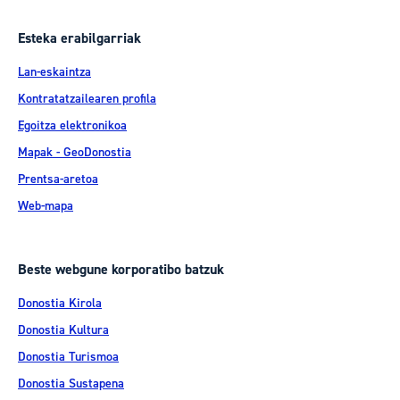
Esteka erabilgarriak
Lan-eskaintza
Kontratatzailearen profila
Egoitza elektronikoa
Mapak - GeoDonostia
Prentsa-aretoa
Web-mapa
Beste webgune korporatibo batzuk
Donostia Kirola
Donostia Kultura
Donostia Turismoa
Donostia Sustapena