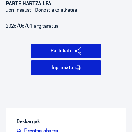
PARTE HARTZAILEA:
Jon Insausti, Donostiako alkatea
2026/06/01 argitaratua
Partekatu
Inprimatu
Deskargak
Prentsa-oharra