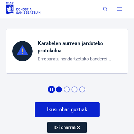
Eduki nagusira joan
Buscar
Karabelen aurrean jarduteko
protokoloa
Erreparatu hondartzetako banderei
egoeraren berri izateko
Ikusi ohar guztiak
Itxi oharrak