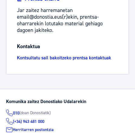
Jar zaitez harremanetan
email@donostia.eus(r)ekin, prentsa-
oharrarekin lotutako material gehiago
dagoen jakiteko.
Kontaktua
Kontsultatu sail bakoitzeko prentsa kontaktuak
Komunika zaitez Donostiako Udalarekin
(doan Donostiatik)
010
(+34) 943 481 000
Herritarren postontzia