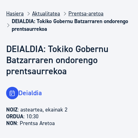
Hasiera
Aktualitatea
Prentsa-aretoa
DEIALDIA: Tokiko Gobernu Batzarraren ondorengo
prentsaurrekoa
DEIALDIA: Tokiko Gobernu
Batzarraren ondorengo
prentsaurrekoa
Deialdia
NOIZ
: asteartea, ekainak 2
ORDUA
: 10:30
NON
: Prentsa Aretoa