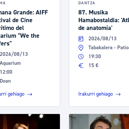
EMA
DANTZA
ana Grande: AIFF
87. Musika
tival de Cine
Hamabostaldia: 'At
ítimo del
de anatomía'
arium "We the
2026/08/13
fers"
Tabakalera - Patio
2026/08/13
19:30
Aquarium
15 €
12:00
Doan
urri gehiago
Irakurri gehiago