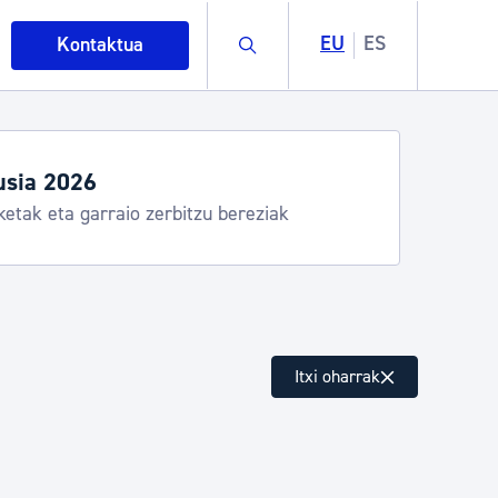
Buscar
EU
ES
Kontaktua
egiak eta zerbitzuak
stia Kirola, Donostia Kultura, San Telmo,
lea, Turismoa
intza
Itxi oharrak
ndakinak eta ingurumena