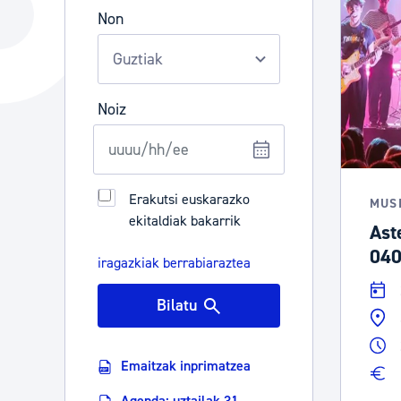
Hiria
Aktualita
Non
Hiria orain
Albisteak
Hiria ezagutu
Abisuak
Noiz
Etorkizuneko hiria
Kultur ag
Erakutsi euskarazko
MUS
ekitaldiak bakarrik
Ast
04
iragazkiak berrabiaraztea
Bilatu
Emaitzak inprimatzea
Agenda: uztailak 31 -