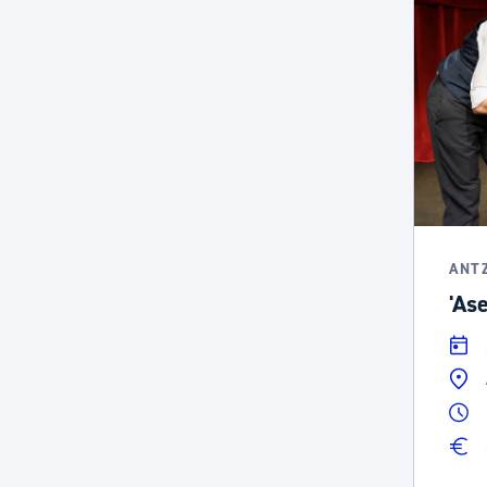
ANT
'As