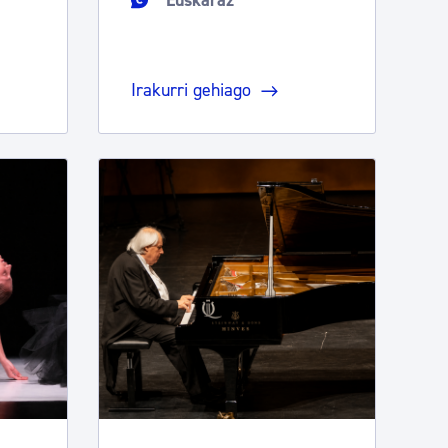
Euskaraz
Irakurri gehiago