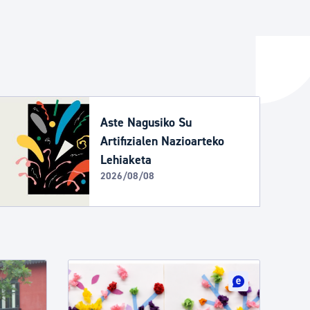
ta enplegua
ubideak eta bizikidetza
Aste Nagusiko Su
Artifizialen Nazioarteko
Lehiaketa
2026/08/08