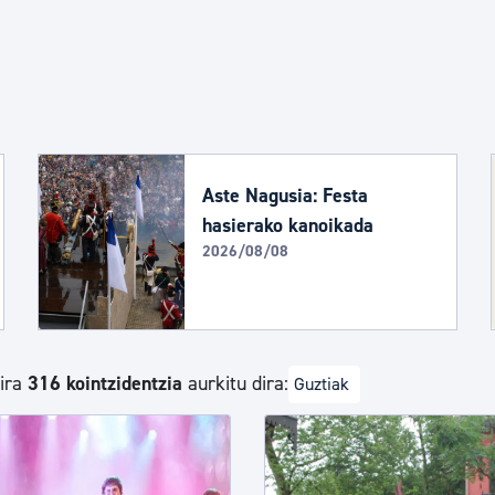
Euskara
Garapen ekonomikoa e
Berdintasuna, Giza Esk
Aste Nagusia: Festa
hasierako kanoikada
2026/08/08
Kultura
Turismoa
dira
316 kointzidentzia
aurkitu dira:
Guztiak