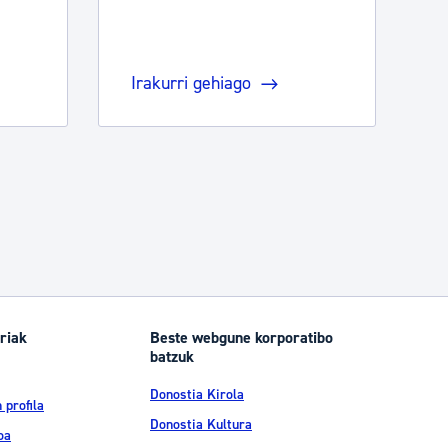
Irakurri gehiago
riak
Beste webgune korporatibo
batzuk
Donostia Kirola
 profila
Donostia Kultura
oa