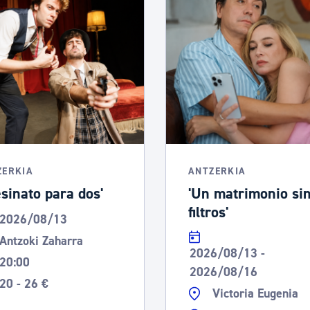
ZERKIA
ANTZERKIA
esinato para dos'
'Un matrimonio si
filtros'
2026/08/13
Antzoki Zaharra
2026/08/13 -
20:00
2026/08/16
20 - 26 €
Victoria Eugenia