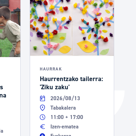
Izapideen katalogoa
Tramitaziorako laguntza
HAURRAK
Haurrentzako tailerra:
os
'Ziku zaku'
ina
2026/08/13
Tabakalera
11:00 + 17:00
Izen-ematea
ia