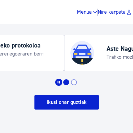
Menua
Nire karpeta
Udako ordut
araua
Udalinfo, Dono
Urgull, Honda
Zergak eta isunak
Etxebizitza eta hirig
Ikusi ohar guztiak
Gune publikoa, ho