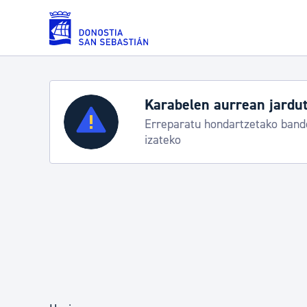
Eduki nagusira joan
Zerbitzuak
Aste Nagusia 2026: egit
Abuztuak 8-15
Errolda eta gai pertsonalak
Gizarte-zerbitzuak
Mugikortasuna