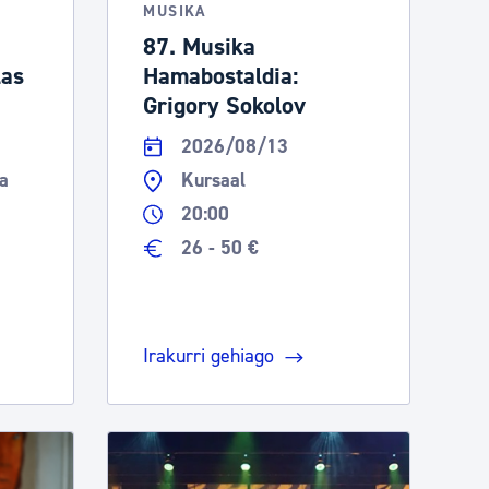
MUSIKA
87. Musika
las
Hamabostaldia:
Grigory Sokolov
2026/08/13
a
Kursaal
20:00
26 - 50 €
Irakurri gehiago