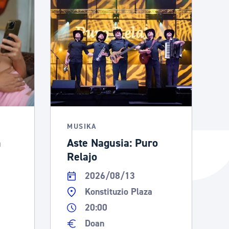
MUSIKA
n
Aste Nagusia: Puro
Relajo
2026/08/13
Konstituzio Plaza
20:00
Doan