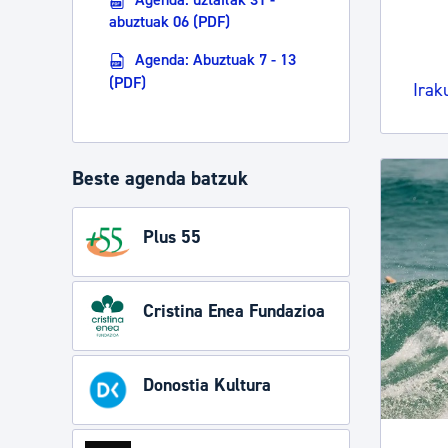
abuztuak 06 (PDF)
Agenda: Abuztuak 7 - 13
(PDF)
Irak
Beste agenda batzuk
Plus 55
Cristina Enea Fundazioa
Donostia Kultura