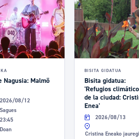
tea
Udal administrazioa
Iragarki ofizialen taula
Egutegi fiskala
enda
Gardentasun ataria
IKA
BISITA GIDATUA
e Nagusia: Malmö
Bisita gidatua:
0
'Refugios climátic
de la ciudad: Crist
2026/08/12
Enea'
Sagues
2026/08/13
23:45
Doan
Cristina Eneako jaureg