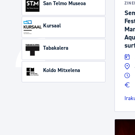
San Telmo Museoa
ZIN
Sem
Fes
Kursaal
Mar
Aqu
sur
Tabakalera
Koldo Mitxelena
Irak