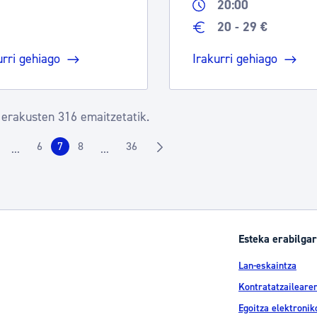
20:00
20 - 29 €
urri gehiago
Irakurri gehiago
 erakusten 316 emaitzetatik.
6
7
8
36
...
...
rrialdea
Orrialdea
Orrialdea
Orrialdea
Orrialdea
Intermediate Pages Use TAB to navigate.
Intermediate Pages Use TAB to navigate.
Esteka erabilgar
Lan-eskaintza
Kontratatzailearen
Egoitza elektronik