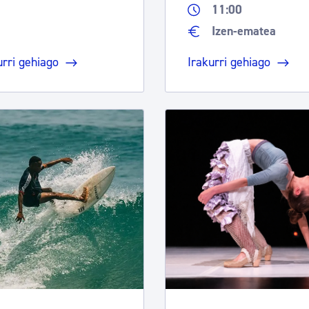
11:00
Izen-ematea
urri gehiago
Irakurri gehiago