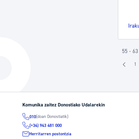
Irak
55 - 63
1
O
Komunika zaitez Donostiako Udalarekin
(doan Donostiatik)
010
(+34) 943 481 000
Herritarren postontzia