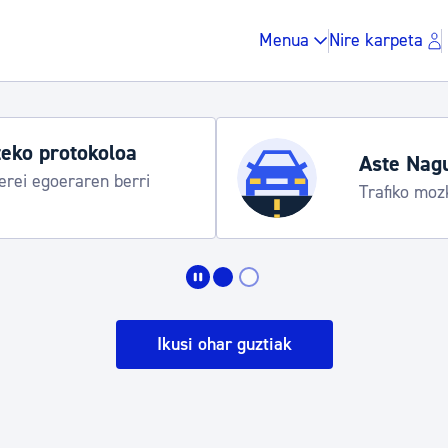
Menua
Nire karpeta
ste Nagusia 2026
afiko mozketak eta garraio zerbitzu bereziak
Zergak eta isunak
Etxebizitza eta hirig
Ikusi ohar guztiak
Gune publikoa, ho