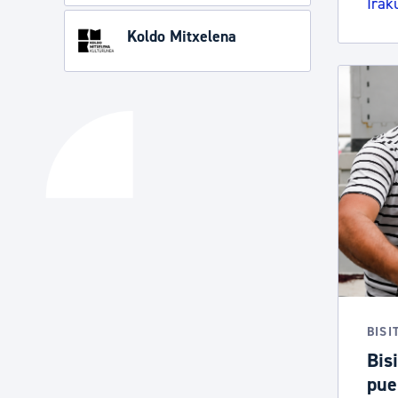
Irak
Koldo Mitxelena
BISI
Bisi
pue