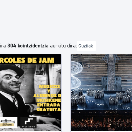
Euskara
Garapen ekonomikoa e
dira
304 kointzidentzia
aurkitu dira:
Guztiak
Berdintasuna, Giza Esk
Kultura
Turismoa