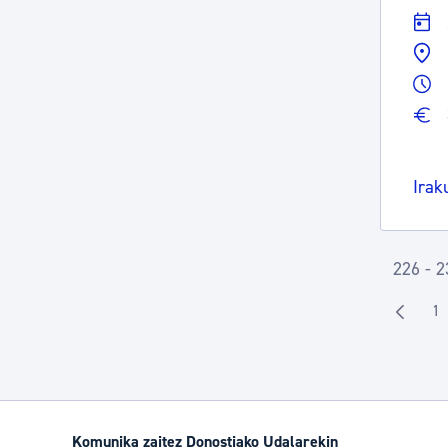
Irak
226 - 2
1
O
Komunika zaitez Donostiako Udalarekin