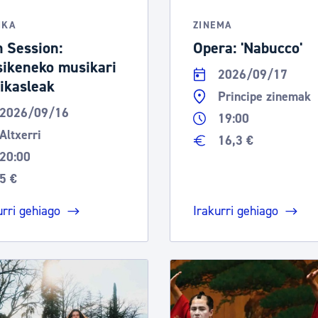
tea
Udal administrazioa
IKA
ZINEMA
Iragarki ofizialen taula
 Session:
Opera: 'Nabucco'
ikeneko musikari
Egutegi fiskala
2026/09/17
 ikasleak
enda
Gardentasun ataria
Principe zinemak
2026/09/16
19:00
Altxerri
16,3 €
20:00
5 €
urri gehiago
Irakurri gehiago