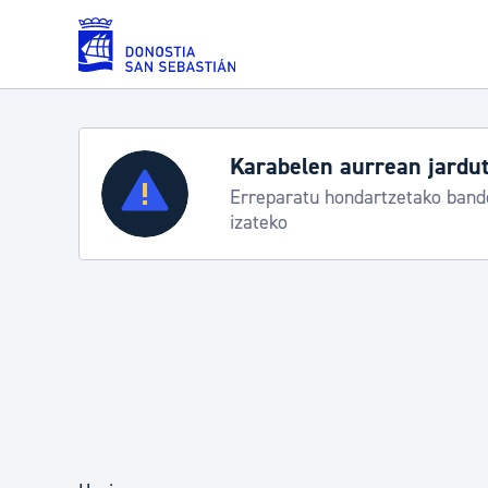
Eduki nagusira joan
n jarduteko protokoloa
Zerbitzuak
A
ako banderei egoeraren berri
Tr
Errolda eta gai pertsonalak
Gizarte-zerbitzuak
Mugikortasuna