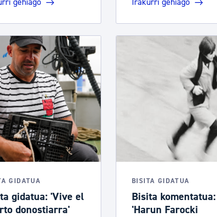
urri gehiago
Irakurri gehiago
TA GIDATUA
BISITA GIDATUA
ta gidatua: 'Vive el
Bisita komentatua:
rto donostiarra'
'Harun Farocki