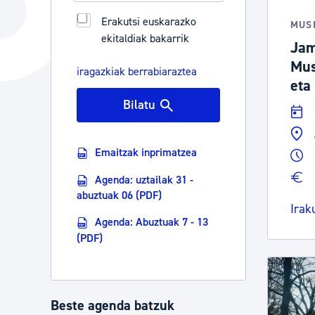
Hiria
Aktualita
Erakutsi euskarazko
MUS
ekitaldiak bakarrik
Hiria orain
Albisteak
Jam
Mus
Hiria ezagutu
Abisuak
iragazkiak berrabiaraztea
eta
Etorkizuneko hiria
Kultur ag
Bilatu
Emaitzak inprimatzea
Agenda: uztailak 31 -
abuztuak 06 (PDF)
Irak
Agenda: Abuztuak 7 - 13
(PDF)
Beste agenda batzuk