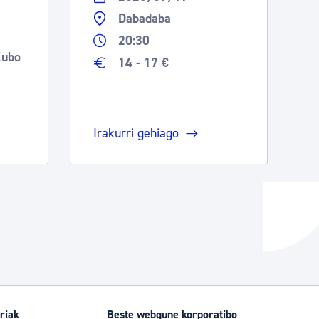
Dabadaba
20:30
Kubo
14 - 17 €
Irakurri gehiago
riak
Beste webgune korporatibo