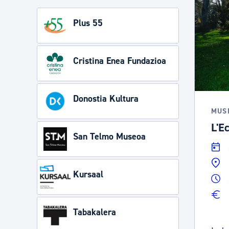
Plus 55
Cristina Enea Fundazioa
Donostia Kultura
MUS
L'Ec
San Telmo Museoa
Kursaal
Tabakalera