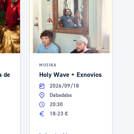
MUSIKA
a de
Holy Wave + Exnovios
2026/09/18
Dabadaba
20:30
18-23 €