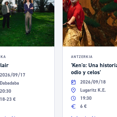
IKA
ANTZERKIA
lair
'Ken'o: Una histori
odio y celos'
2026/09/17
2026/09/18
Dabadaba
Lugaritz K.E.
20:30
19:30
18-23 €
6 €