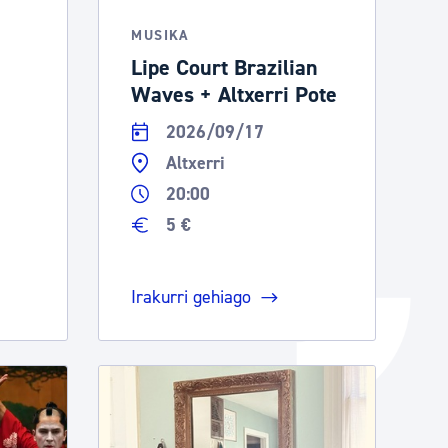
Izapideen katalogoa
MUSIKA
Lipe Court Brazilian
Waves + Altxerri Pote
Tramitaziorako laguntza
2026/09/17
Altxerri
20:00
5 €
Irakurri gehiago