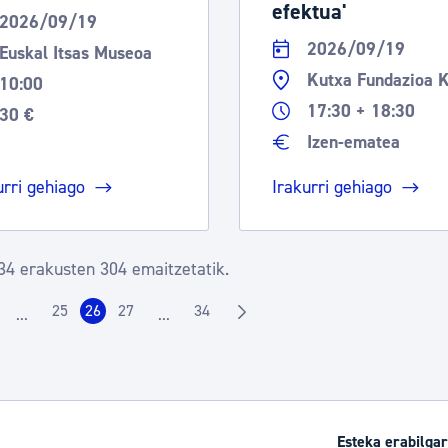
efektua'
2026/09/19
2026/09/19
Euskal Itsas Museoa
Kutxa Fundazioa 
10:00
17:30 + 18:30
30 €
Izen-ematea
urri gehiago
Irakurri gehiago
34 erakusten 304 emaitzetatik.
25
26
27
34
...
...
rrialdea
Orrialdea
Orrialdea
Orrialdea
Orrialdea
Intermediate Pages Use TAB to navigate.
Intermediate Pages Use TAB to navigate.
Esteka erabilgar