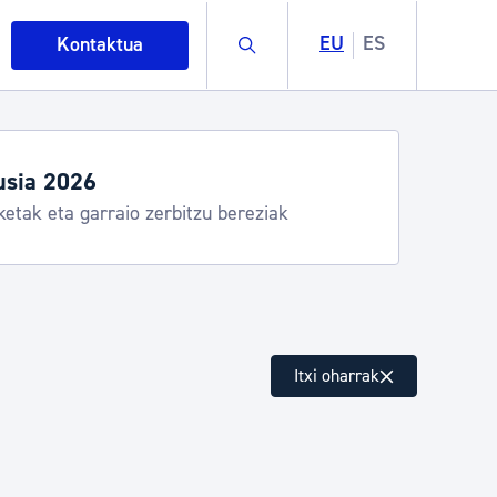
Buscar
EU
ES
Kontaktua
Aste Nagusia 2026: egitaraua
Abuztuak 8-15
intza
Itxi oharrak
ndakinak eta ingurumena