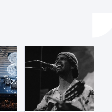
ta enplegua
ubideak eta bizikidetza