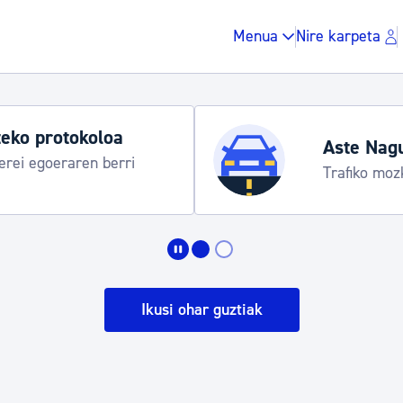
Menua
Nire karpeta
 egitaraua
Hond
Infor
Zergak eta isunak
Etxebizitza eta hirig
Ikusi ohar guztiak
Gune publikoa, ho