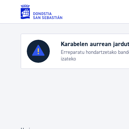
Eduki nagusira joan
Zerbitzuak
Aste Nagusia 2026:
k
Abuztuak 8-15
Errolda eta gai pertsonalak
Gizarte-zerbitzuak
Mugikortasuna