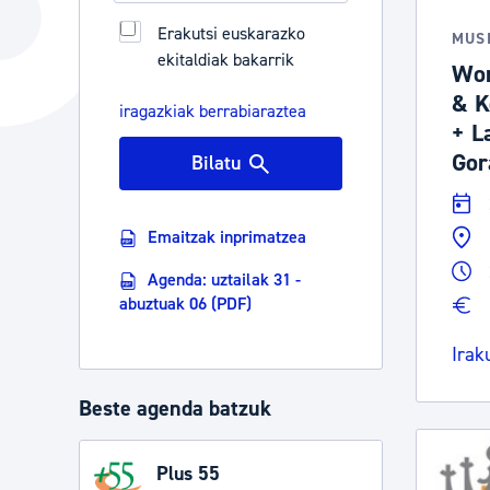
Hiria
Aktualita
Erakutsi euskarazko
MUS
ekitaldiak bakarrik
Hiria orain
Albisteak
Won
& K
Hiria ezagutu
Abisuak
iragazkiak berrabiaraztea
+ L
Etorkizuneko hiria
Kultur ag
Gor
Bilatu
Emaitzak inprimatzea
Agenda: uztailak 31 -
abuztuak 06 (PDF)
Irak
Beste agenda batzuk
Plus 55