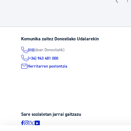
1
O
Komunika zaitez Donostiako Udalarekin
(doan Donostiatik)
010
(+34) 943 481 000
Herritarren postontzia
Sare sozialetan jarrai gaitzazu