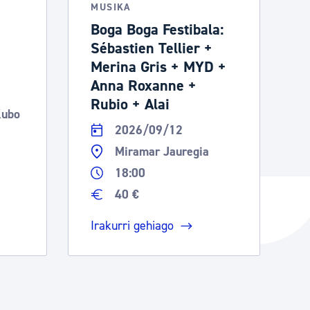
MUSIKA
Boga Boga Festibala:
Sébastien Tellier +
Merina Gris + MYD +
Anna Roxanne +
Rubio + Alai
Kubo
2026/09/12
Miramar Jauregia
18:00
40 €
Irakurri gehiago