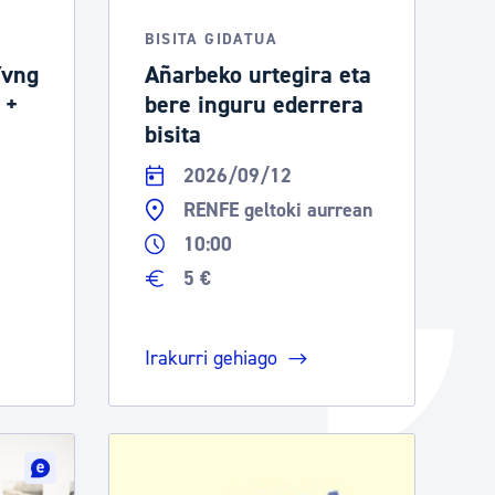
Izapideen katalogoa
BISITA GIDATUA
Yvng
Añarbeko urtegira eta
 +
bere inguru ederrera
Tramitaziorako laguntza
bisita
2026/09/12
RENFE geltoki aurrean
10:00
5 €
Irakurri gehiago