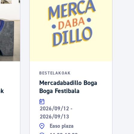
BESTELAKOAK
Mercadabadillo Boga
ak
Boga Festibala
2026/09/12 -
2026/09/13
Easo plaza