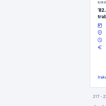
KIR
'82
tra
Irak
217 - 2