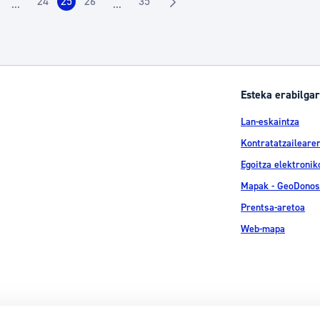
24
25
26
35
...
...
rrialdea
Orrialdea
Orrialdea
Orrialdea
Orrialdea
Intermediate Pages Use TAB to navigate.
Intermediate Pages Use TAB to navigate.
Esteka erabilgar
Lan-eskaintza
Kontratatzailearen
Egoitza elektronik
Mapak - GeoDonos
Prentsa-aretoa
Web-mapa