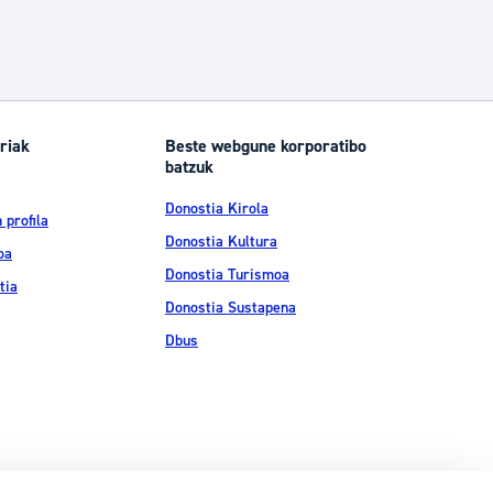
riak
Beste webgune korporatibo
batzuk
Donostia Kirola
 profila
Donostia Kultura
oa
Donostia Turismoa
tia
Donostia Sustapena
Dbus