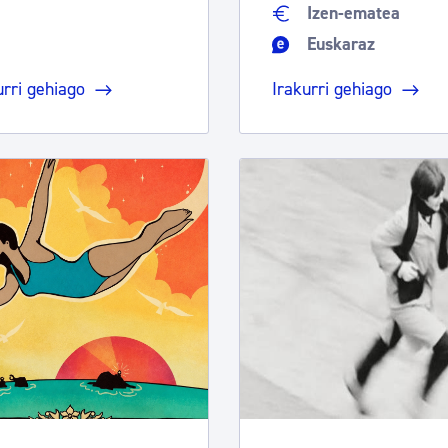
Izen-ematea
Euskaraz
urri gehiago
Irakurri gehiago