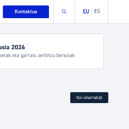
Buscar
EU
ES
Kontaktua
artza denboraldia
mazio praktikoa
intza
Itxi oharrak
ndakinak eta ingurumena