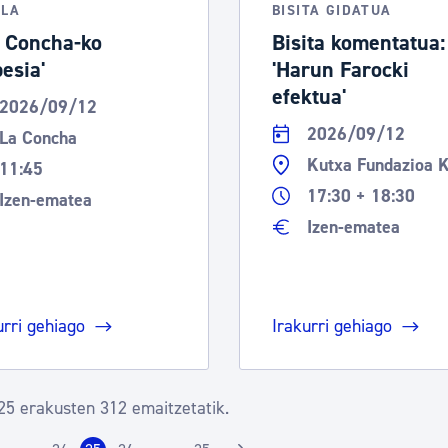
OLA
BISITA GIDATUA
. Concha-ko
Bisita komentatua:
besia'
'Harun Farocki
efektua'
2026/09/12
2026/09/12
La Concha
Kutxa Fundazioa 
11:45
17:30 + 18:30
Izen-ematea
Izen-ematea
urri gehiago
Irakurri gehiago
25 erakusten 312 emaitzetatik.