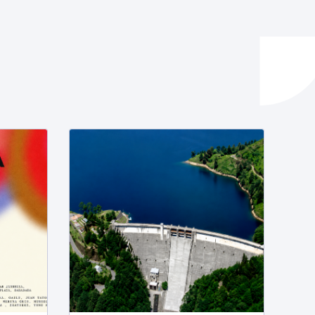
ta enplegua
ubideak eta bizikidetza