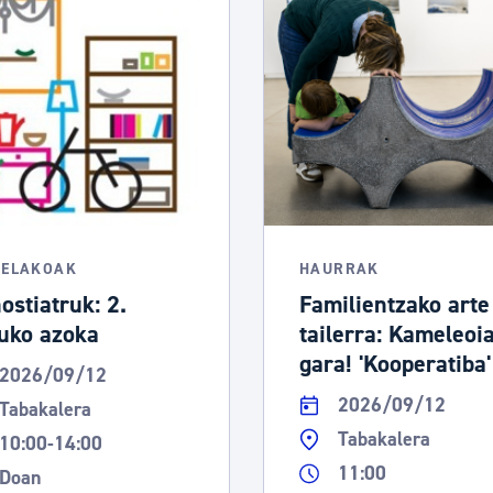
TELAKOAK
HAURRAK
ostiatruk: 2.
Familientzako arte
uko azoka
tailerra: Kameleoi
gara! 'Kooperatiba'
2026/09/12
2026/09/12
Tabakalera
Tabakalera
10:00-14:00
11:00
Doan