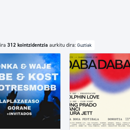
Euskara
Garapen ekonomikoa e
dira
312 kointzidentzia
aurkitu dira:
Guztiak
Berdintasuna, Giza Esk
Kultura
Turismoa