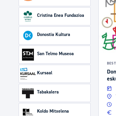
Cristina Enea Fundazioa
Donostia Kultura
San Telmo Museoa
BES
Don
Kursaal
esk
Tabakalera
Koldo Mitxelena