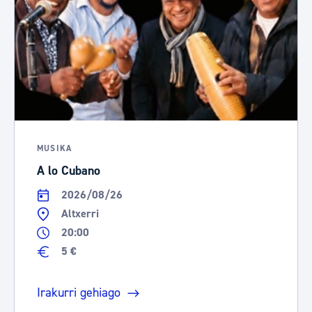
MUSIKA
A lo Cubano
2026/08/26
Altxerri
20:00
5 €
Irakurri gehiago