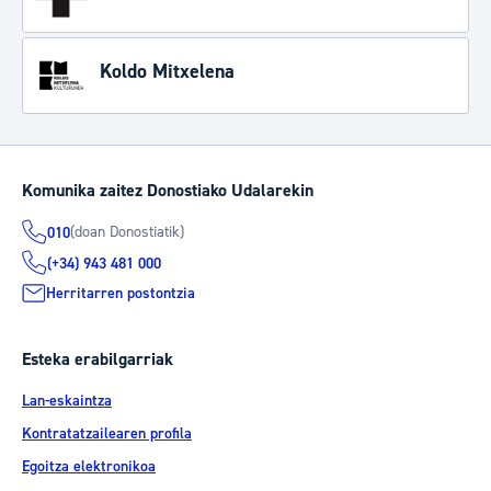
Koldo Mitxelena
Komunika zaitez Donostiako Udalarekin
(doan Donostiatik)
010
(+34) 943 481 000
Herritarren postontzia
Esteka erabilgarriak
Lan-eskaintza
Kontratatzailearen profila
Egoitza elektronikoa