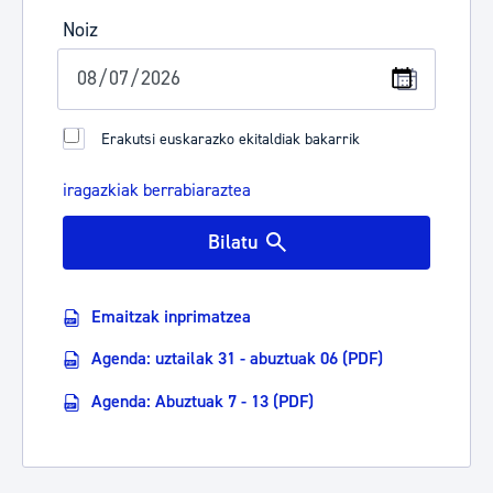
Noiz
Erakutsi euskarazko ekitaldiak bakarrik
iragazkiak berrabiaraztea
Bilatu
Emaitzak inprimatzea
Agenda: uztailak 31 - abuztuak 06 (PDF)
Agenda: Abuztuak 7 - 13 (PDF)