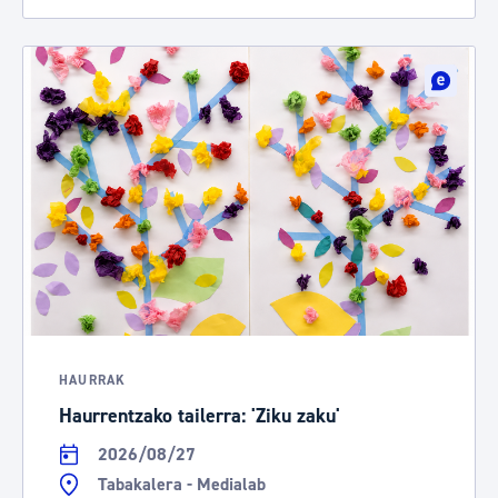
HAURRAK
Haurrentzako tailerra: 'Ziku zaku'
2026/08/27
Tabakalera - Medialab