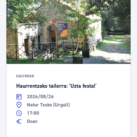
HAURRAK
Haurrentzako tailerra: 'Uzta festa!'
2026/08/26
Natur Txoko (Urgull)
17:00
Doan