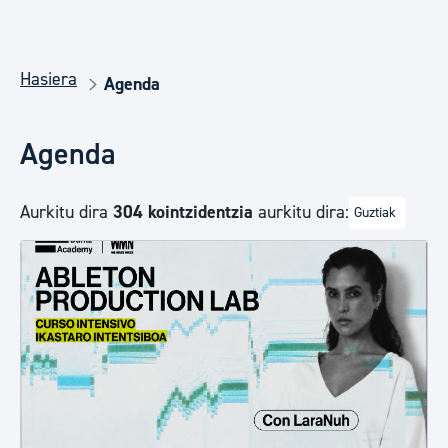
Hasiera
Agenda
Agenda
Aurkitu dira
304 kointzidentzia
aurkitu dira:
Guztiak