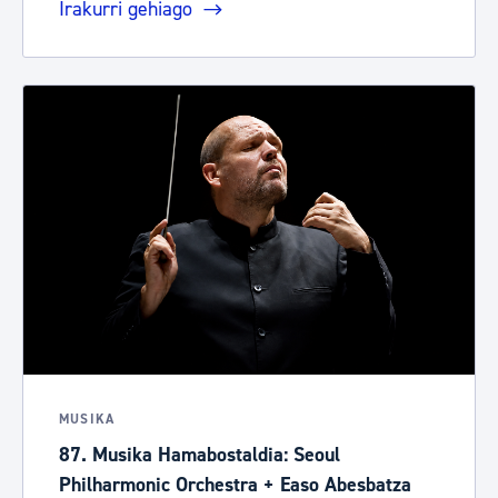
Irakurri gehiago
MUSIKA
87. Musika Hamabostaldia: Seoul
Philharmonic Orchestra + Easo Abesbatza