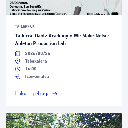
TAILERRAK
Tailerra: Dantz Academy x We Make Noise:
Ableton Production Lab
2026/08/26
Tabakalera
16:00
Izen-ematea
Irakurri gehiago