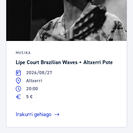
MUSIKA
Lipe Court Brazilian Waves + Altxerri Pote
2026/08/27
Altxerri
20:00
5 €
Irakurri gehiago