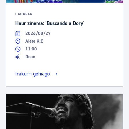
HAURRAK
Haur zinema: 'Buscando a Dory'
2026/08/27
Aiete K.E
11:00
Doan
Irakurri gehiago