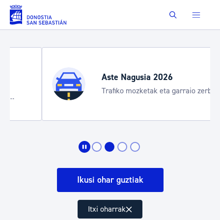
Eduki nagusira joan
Buscar
Aste Nagusia 2026
Trafiko mozketak eta garraio zerbitzu
bereziak
Ikusi ohar guztiak
Itxi oharrak