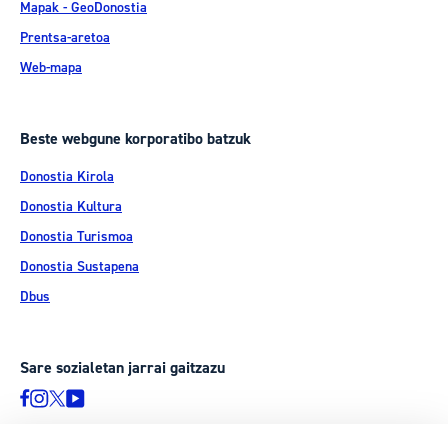
Mapak - GeoDonostia
Prentsa-aretoa
Web-mapa
Beste webgune korporatibo batzuk
Donostia Kirola
Donostia Kultura
Donostia Turismoa
Donostia Sustapena
Dbus
Sare sozialetan jarrai gaitzazu