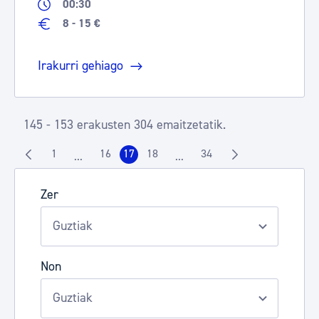
00:30
8 - 15 €
Irakurri gehiago
145 - 153 erakusten 304 emaitzetatik.
1
16
17
18
34
...
...
Orrialdea
Orrialdea
Orrialdea
Orrialdea
Orrialdea
Intermediate Pages Use TAB to navigate.
Intermediate Pages Use TAB t
Zer
Non