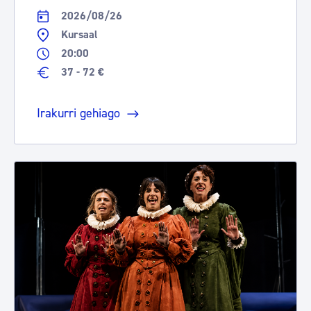
2026/08/26
Kursaal
20:00
37 - 72 €
Irakurri gehiago