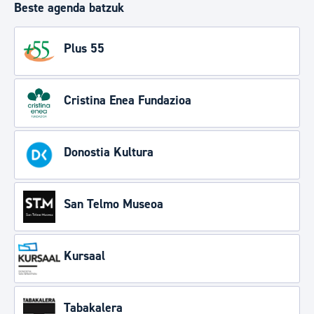
Beste agenda batzuk
Plus 55
Cristina Enea Fundazioa
Donostia Kultura
San Telmo Museoa
Kursaal
Tabakalera