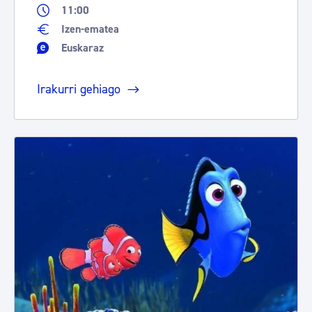
11:00
Izen-ematea
Euskaraz
Irakurri gehiago