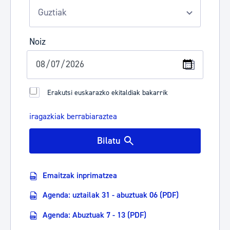
Noiz
Erakutsi euskarazko ekitaldiak bakarrik
iragazkiak berrabiaraztea
Bilatu
Emaitzak inprimatzea
Agenda: uztailak 31 - abuztuak 06 (PDF)
Agenda: Abuztuak 7 - 13 (PDF)