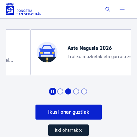
Eduki nagusira joan
Buscar
Aste Nagusia 2026
Trafiko mozketak eta garraio zerbitzu
bereziak
Ikusi ohar guztiak
Itxi oharrak