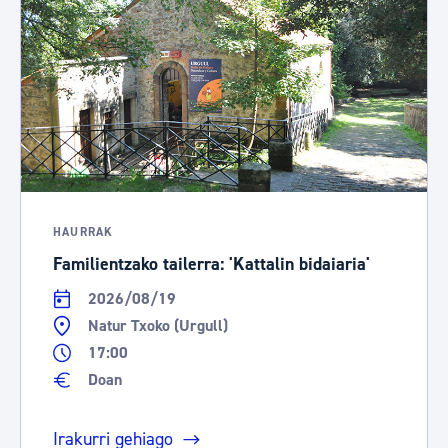
HAURRAK
Familientzako tailerra: 'Kattalin bidaiaria'
2026/08/19
Natur Txoko (Urgull)
17:00
Doan
Irakurri gehiago