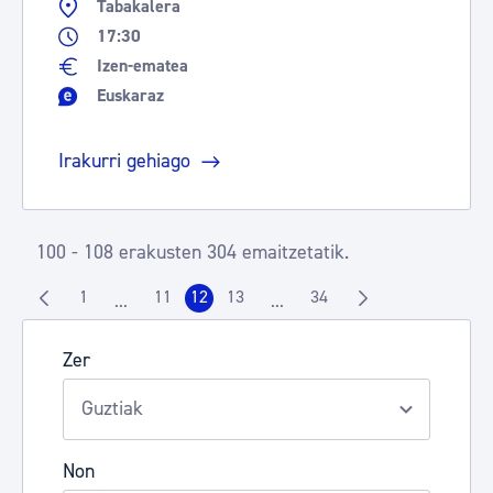
Tabakalera
17:30
Izen-ematea
Euskaraz
Irakurri gehiago
100 - 108 erakusten 304 emaitzetatik.
1
11
12
13
34
...
...
Orrialdea
Orrialdea
Orrialdea
Orrialdea
Orrialdea
Intermediate Pages Use TAB to navigate.
Intermediate Pages Use TAB t
Zer
Non