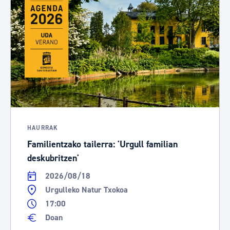
HAURRAK
Familientzako tailerra: 'Urgull familian
deskubritzen'
2026/08/18
Urgulleko Natur Txokoa
17:00
Doan