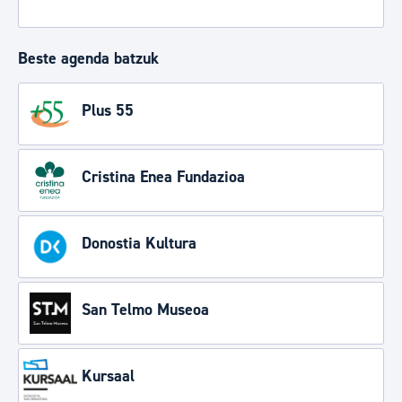
Beste agenda batzuk
Plus 55
Cristina Enea Fundazioa
Donostia Kultura
San Telmo Museoa
Kursaal