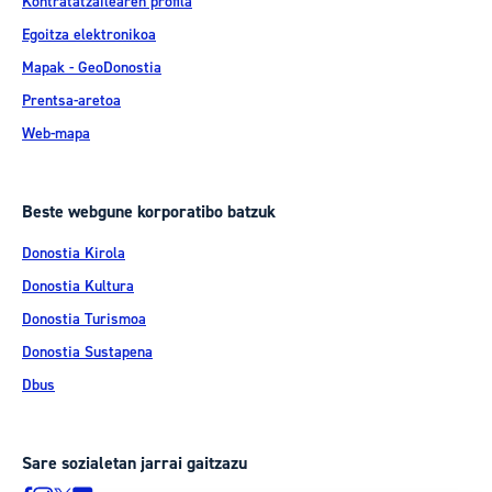
Kontratatzailearen profila
Egoitza elektronikoa
Mapak - GeoDonostia
Prentsa-aretoa
Web-mapa
Beste webgune korporatibo batzuk
Donostia Kirola
Donostia Kultura
Donostia Turismoa
Donostia Sustapena
Dbus
Sare sozialetan jarrai gaitzazu