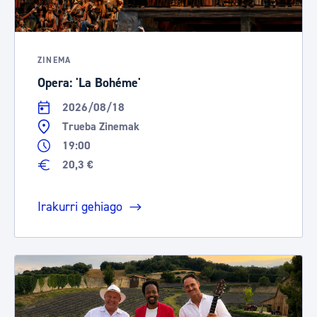
ZINEMA
Opera: 'La Bohéme'
2026/08/18
Trueba Zinemak
19:00
20,3 €
Irakurri gehiago