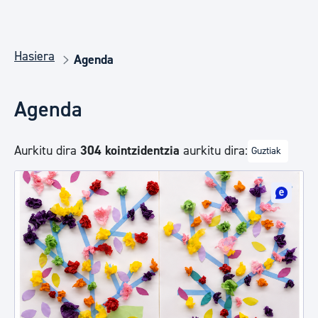
Hasiera
Agenda
Agenda
Aurkitu dira
304 kointzidentzia
aurkitu dira:
Guztiak