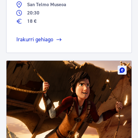
San Telmo Museoa
20:30
18 €
Irakurri gehiago