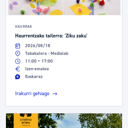
HAURRAK
Haurrentzako tailerra: 'Ziku zaku'
2026/08/18
Tabakalera - Medialab
11:00 + 17:00
Izen-ematea
Euskaraz
Irakurri gehiago