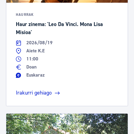
HAURRAK
Haur zinema: 'Leo Da Vinci. Mona Lisa
Misioa'
2026/08/19
Aiete K.E
11:00
Doan
Euskaraz
Irakurri gehiago