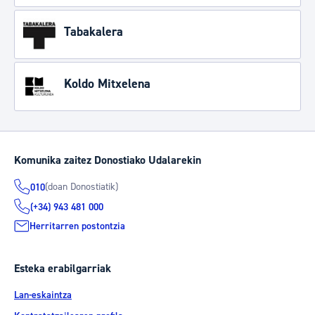
Tabakalera
Koldo Mitxelena
Komunika zaitez Donostiako Udalarekin
(doan Donostiatik)
010
(+34) 943 481 000
Herritarren postontzia
Esteka erabilgarriak
Lan-eskaintza