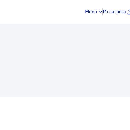
Menú
Mi carpeta
Impuestos y multas
Vivienda y urbanis
Espacio público, r