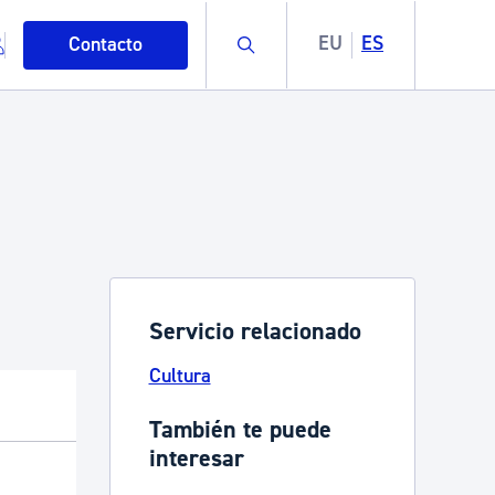
Buscar
EU
ES
Contacto
Servicio relacionado
mo
Cultura
esiduos y medioambiente
También te puede
interesar