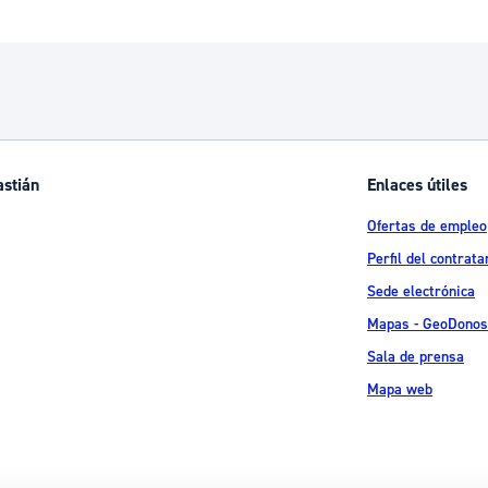
ad
Administración municipal
Tablón de anuncios oficiales
Calendario fiscal
tural
Portal de transparencia
astián
Enlaces útiles
Ofertas de empleo
Perfil del contrata
Sede electrónica
Mapas - GeoDonos
Sala de prensa
Mapa web