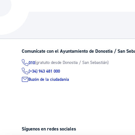
La ciudad
Actualid
La ciudad ahora
Noticias
Descubre la ciudad
Avisos
La ciudad futura
Agenda cul
Comunícate con el Ayuntamiento de Donostia / San Seb
(gratuito desde Donostia / San Sebastián)
010
(+34) 943 481 000
Buzón de la ciudadanía
Síguenos en redes sociales