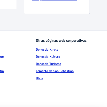
Catálogo de trámites
Ayuda a la tramitación
Otras páginas web corporativas
Donostia Kirola
nte
Donostia Kultura
Donostia Turismo
tia
Fomento de San Sebastián
Dbus