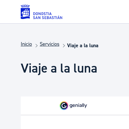
Saltar al contenido principal
Servicios
Inicio
Servicios
Viaje a la luna
Viaje a la luna
Padrón y asuntos personales
Servicios sociales
Movilidad