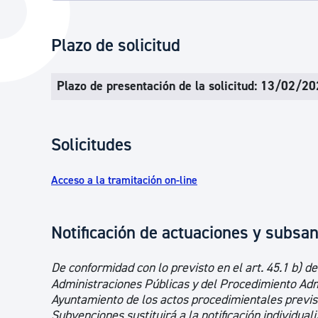
La ciudad
Actualid
La ciudad ahora
Noticias
Plazo de solicitud
Descubre la ciudad
Avisos
Plazo de presentación de la solicitud: 13/02/2
La ciudad futura
Agenda cul
Solicitudes
Acceso a la tramitación on-line
Notificación de actuaciones y subsan
De conformidad con lo previsto en el art. 45.1 b) d
Administraciones Públicas y del Procedimiento Adm
Ayuntamiento de los actos procedimientales previs
Subvenciones sustituirá a la notificación individua