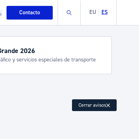
Buscar
EU
ES
Contacto
Grande 2026
áfico y servicios especiales de transporte
mo
Cerrar avisos
esiduos y medioambiente