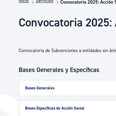
Inicio
Servicios
Seguridad ciudadana y emergencias
Convocatoria 2025: Acción 
Convocatoria 2025: 
Salud Pública, animales y consumo
Infancia y juventud
Convocatoria de Subvenciones a entidades sin áni
Participación ciudadana y asociacionismo
Bases Generales y Específicas
Deporte
Bases Generales
Bases Específicas de Acción Social