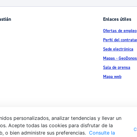
astián
Enlaces útiles
Ofertas de empleo
Perfil del contrata
Sede electrónica
Mapas - GeoDonos
Sala de prensa
Mapa web
idos personalizados, analizar tendencias y llevar un
s. Acepte todas las cookies para disfrutar de la
Aviso legal
Pol
 Ijentea 1,
C
b, o bien administre sus preferencias.
Consulte la