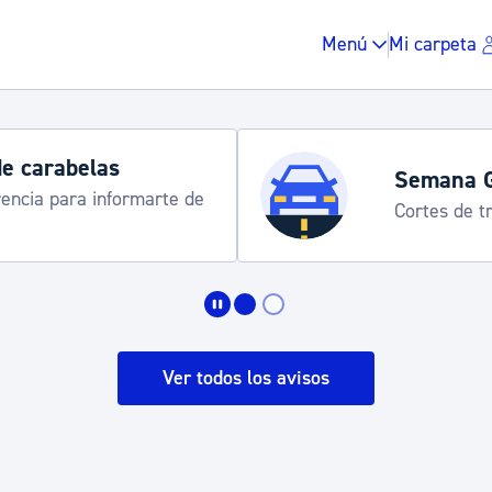
Menú
Mi carpeta
de carabelas
Semana 
rencia para informarte de
Cortes de tr
Impuestos y multas
Vivienda y urbanis
Ver todos los avisos
Espacio público, r