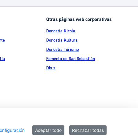
Otras páginas web corporativas
Donostia Kirola
nte
Donostia Kultura
Donostia Turismo
tia
Fomento de San Sebastián
Dbus
ítica de privacidad
Política de cookies
Declaración de accesibilidad
onfiguración
Aceptar todo
Rechazar todas