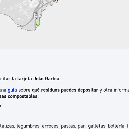
icitar la tarjeta Joko Garbia
.
 una
guía
sobre
qué residuos puedes depositar
y otra informa
lsas compostables
.
?
rtalizas, legumbres, arroces, pastas, pan, galletas, bollería, 