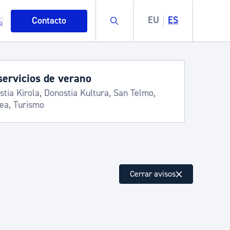
Buscar
EU
ES
Contacto
servicios de verano
stia Kirola, Donostia Kultura, San Telmo,
lea, Turismo
mo
Cerrar avisos
esiduos y medioambiente