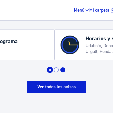
Menú
Mi carpeta
Horarios y 
rograma
Udalinfo, Dono
Urgull, Honda
Impuestos y multas
Vivienda y urbanis
Ver todos los avisos
Espacio público, r