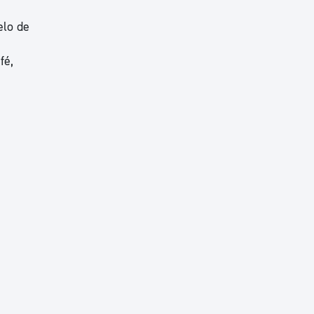
elo de
fé,