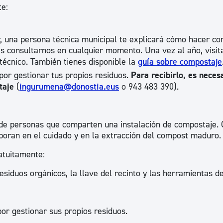
te:
, una persona técnica municipal te explicará cómo hacer c
s consultarnos en cualquier momento. Una vez al año, visi
écnico. También tienes disponible la
guía sobre compostaje
por gestionar tus propios residuos.
Para recibirlo, es neces
taje
(
ingurumena@donostia.eus
o 943 483 390).
 de personas que comparten una instalación de compostaje.
boran en el cuidado y en la extracción del compost maduro.
atuitamente:
esiduos orgánicos, la llave del recinto y las herramientas d
r gestionar sus propios residuos.