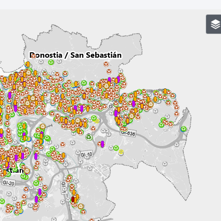
ad
Administración municipal
Tablón de anuncios oficiales
Calendario fiscal
tural
Portal de transparencia