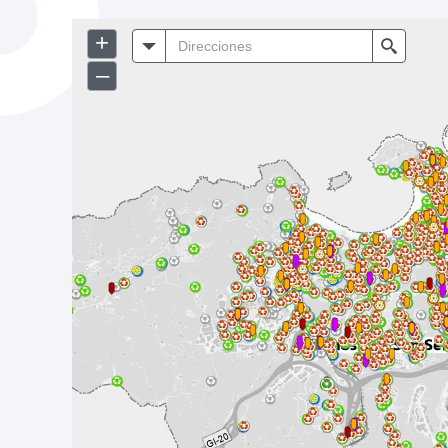
La ciudad
Actualid
La ciudad ahora
Noticias
Descubre la ciudad
Avisos
La ciudad futura
Agenda cul