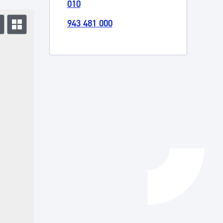
010
Catálogo de trámites
943 481 000
Ayuda a la tramitación