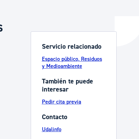
s
y empleo
Servicio relacionado
manos y convivencia
Espacio público, Residuos
y Medioambiente
También te puede
interesar
Pedir cita previa
Contacto
Udalinfo