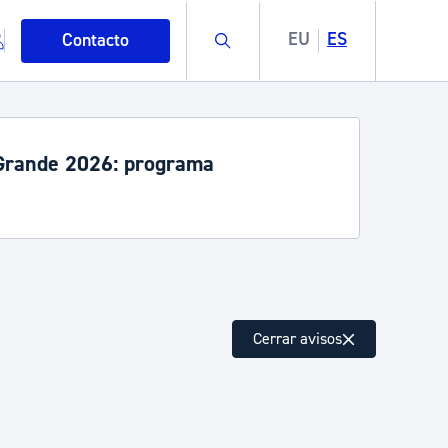
Buscar
EU
ES
Contacto
rande 2026: programa
mo
Cerrar avisos
esiduos y medioambiente