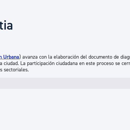
Euskera
tia
Desarrollo económico 
Igualdad, Derechos Hu
ón Urbana
) avanza con la elaboración del documento de diag
 la ciudad. La participación ciudadana en este proceso se cer
Cultura
s sectoriales.
Turismo