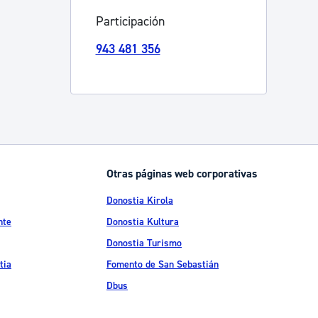
Participación
Catálogo de trámites
943 481 356
Ayuda a la tramitación
Otras páginas web corporativas
Donostia Kirola
nte
Donostia Kultura
Donostia Turismo
tia
Fomento de San Sebastián
Dbus