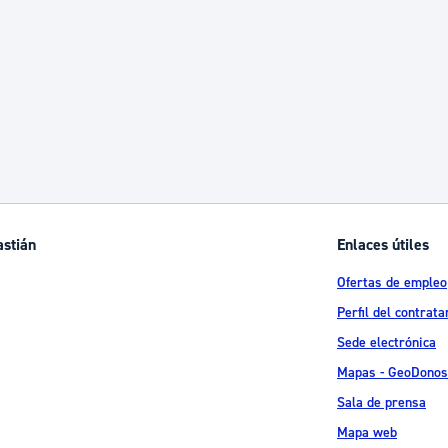
ad
Administración municipal
Tablón de anuncios oficiales
Calendario fiscal
tural
Portal de transparencia
astián
Enlaces útiles
Ofertas de empleo
Perfil del contrata
Sede electrónica
Mapas - GeoDonos
Sala de prensa
Mapa web