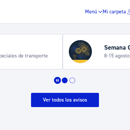
Menú
Mi carpeta
Semana G
speciales de transporte
8-15 agosto
Impuestos y multas
Vivienda y urbanis
Ver todos los avisos
Espacio público, r