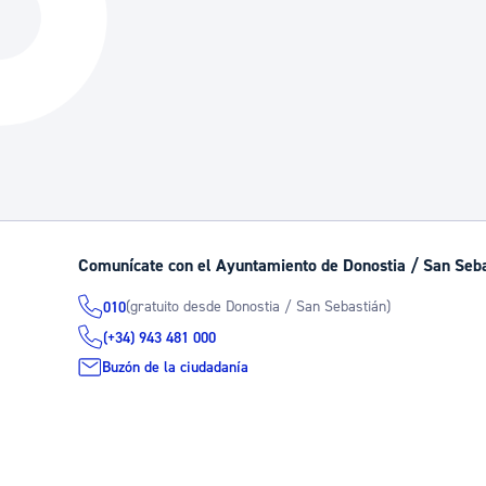
La ciudad
Actualid
La ciudad ahora
Noticias
Descubre la ciudad
Avisos
La ciudad futura
Agenda cul
Comunícate con el Ayuntamiento de Donostia / San Seb
(gratuito desde Donostia / San Sebastián)
010
(+34) 943 481 000
Buzón de la ciudadanía