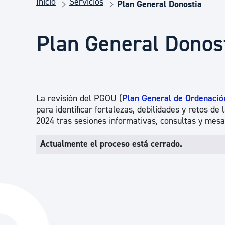
Inicio
Servicios
Seguridad ciudadana y emergencias
Plan General Donostia
Plan General Donos
Salud Pública, animales y consumo
Infancia y juventud
La revisión del PGOU (
Plan General de Ordenaci
para identificar fortalezas, debilidades y retos de
Participación ciudadana y asociacionismo
2024 tras sesiones informativas, consultas y mesa
Actualmente el proceso está cerrado.
Deporte