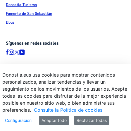
Donostia Turismo
Fomento de San Sebastián
Dbus
Síguenos en redes sociales
Donostia.eus usa cookies para mostrar contenidos
© Donostiako Udala - Ayuntamiento de Donostia / San Sebastián
personalizados, analizar tendencias y llevar un
Ijentea 1, 20003 Donostia / San Sebastián
seguimiento de los movimientos de los usuarios. Acepte
Aviso legal
todas las cookies para disfrutar de la mejor experiencia
Política de privacidad
posible en nuestro sitio web, o bien administre sus
preferencias.
Consulte la Política de cookies
Política de cookies
Declaración de accesibilidad
Configuración
Aceptar todo
Rechazar todas