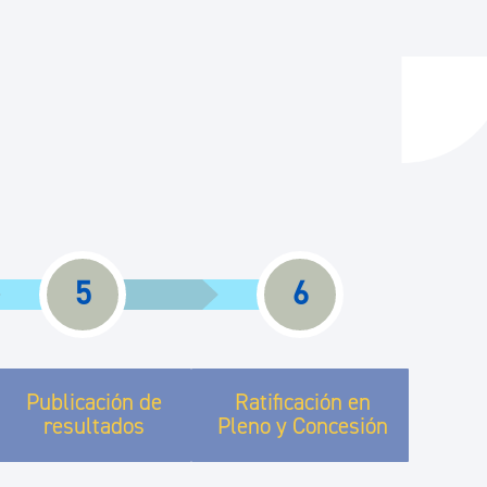
y empleo
manos y convivencia
5
6
Publicación de
Ratificación en
resultados
Pleno y Concesión