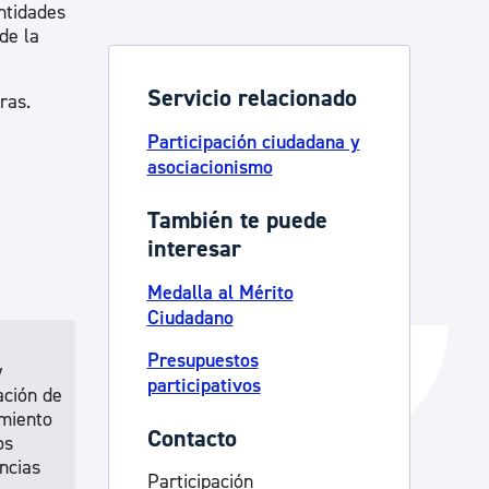
ntidades
Catálogo de trámites
de la
Servicio relacionado
ras.
Ayuda a la tramitación
Participación ciudadana y
asociacionismo
También te puede
interesar
Medalla al Mérito
Ciudadano
Presupuestos
y
participativos
ación de
imiento
Contacto
os
ncias
Participación