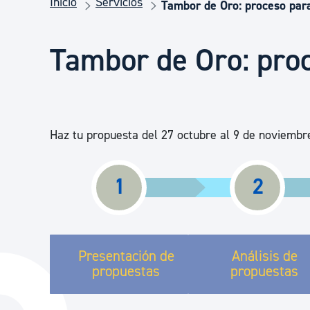
Inicio
Servicios
Seguridad ciudadana y emergencias
Tambor de Oro: proceso para
Tambor de Oro: proc
Salud Pública, animales y consumo
Infancia y juventud
Haz tu propuesta del 27 octubre al 9 de noviembr
Participación ciudadana y asociacionismo
1
2
Deporte
Presentación de
Análisis de
propuestas
propuestas