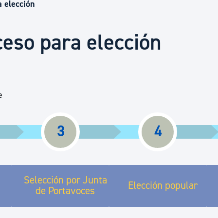
Euskera
 elección
eso para elección
Desarrollo económico 
Igualdad, Derechos Hu
e
Cultura
3
4
Turismo
Selección por Junta
Elección popular
de Portavoces