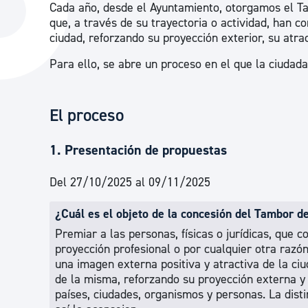
Cada año, desde el Ayuntamiento, otorgamos el T
La ciudad
Actualid
que, a través de su trayectoria o actividad, han c
ciudad, reforzando su proyección exterior, su atrac
La ciudad ahora
Noticias
Para ello, se abre un proceso en el que la ciudad
Descubre la ciudad
Avisos
La ciudad futura
Agenda cul
El proceso
1. Presentación de propuestas
Del 27/10/2025 al 09/11/2025
¿Cuál es el objeto de la concesión del Tambor d
Premiar a las personas, físicas o jurídicas, que 
proyección profesional o por cualquier otra razón
una imagen externa positiva y atractiva de la ciu
de la misma, reforzando su proyección externa y
países, ciudades, organismos y personas. La dist