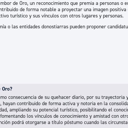
ambor de Oro, un reconocimiento que premia a personas o e
ad
Administración municipal
ontribuido de forma notable a proyectar una imagen positiva 
tivo turístico y sus vínculos con otros lugares y personas.
Tablón de anuncios oficiales
anía o las entidades donostiarras pueden proponer candidatu
Calendario fiscal
tural
Portal de transparencia
e Oro?
como consecuencia de su quehacer diario, por su trayectoria 
, hayan contribuido de forma activa y notoria en la consolid
dad, ampliando su potencial turístico, posibilitando el conoc
 fomentando los vínculos de conocimiento y amistad con otr
inción podrá otorgarse a título póstumo cuando las circunsta