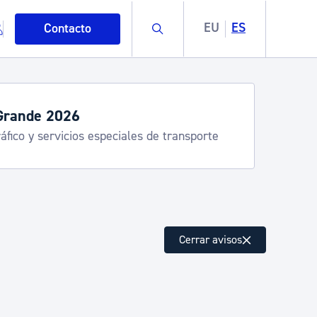
Buscar
EU
ES
Contacto
servicios de verano
stia Kirola, Donostia Kultura, San Telmo,
lea, Turismo
mo
Cerrar avisos
esiduos y medioambiente