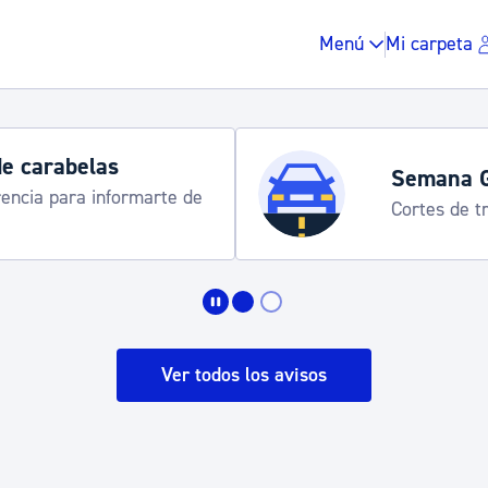
Menú
Mi carpeta
Horarios y 
rograma
Udalinfo, Dono
Urgull, Honda
Impuestos y multas
Vivienda y urbanis
Ver todos los avisos
Espacio público, r